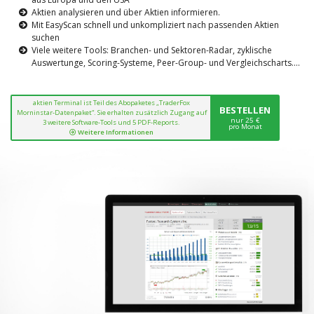
Aktien analysieren und über Aktien informieren.
Mit EasyScan schnell und unkompliziert nach passenden Aktien
suchen
Viele weitere Tools: Branchen- und Sektoren-Radar, zyklische
Auswertunge, Scoring-Systeme, Peer-Group- und Vergleichscharts....
aktien Terminal ist Teil des Abopaketes „TraderFox
BESTELLEN
Morninstar-Datenpaket“. Sie erhalten zusätzlich Zugang auf
nur 25 €
3 weitere Software-Tools und 5 PDF-Reports.
pro Monat
Weitere Informationen