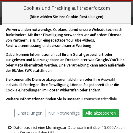
REGIS-
Cookies und Tracking auf traderfox.com
TRIEREN
(Bitte wählen Sie Ihre Cookie-Einstellungen)
Graphs
Explorer
Sector
Scan
Visual
Historie
Macro
Wir verwenden notwendige Cookies, damit unsere Website technisch
funktioniert. Mit Ihrer Einwilligung verwenden wir außerdem Dienste
von Partnern, z. B. für eingebettete YouTube-Videos,
Diese Funktion ist nur für
Reichweitenmessung und personalisierte Werbung.
Premium-Kunden verfügbar
Dabei können Informationen auf Ihrem Gerät gespeichert oder
ausgelesen und Nutzungsdaten an Drittanbieter wie Google/YouTube
oder Meta übermittelt werden. Eine Verarbeitung kann auch außerhalb
der EU/des EWR stattfinden.
Sie können alle Dienste akzeptieren, ablehnen oder Ihre Auswahl
individuell festlegen. Ihre Einwilligung können Sie jederzeit über die
Cookie-Einstellungen
im Footer widerrufen oder ändern.
AKTIEN-TERMINAL
Weitere Informationen finden Sie in unserer
Datenschutzrichtlinie
.
Die Aktienanalyse-Plattform von
Einstellungen
Nur Notwendige
Alle akzeptieren
TraderFox
Datenbasis ist eine Morningstar-Datenbank mit über 15.000 Aktien
aus Europa und den USA