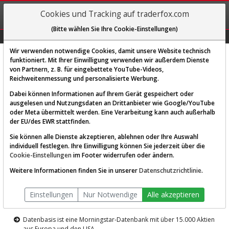
REGIS-
Cookies und Tracking auf traderfox.com
TRIEREN
(Bitte wählen Sie Ihre Cookie-Einstellungen)
Graphs
Explorer
Sector
Scan
Visual
Historie
Macro
Wir verwenden notwendige Cookies, damit unsere Website technisch
funktioniert. Mit Ihrer Einwilligung verwenden wir außerdem Dienste
von Partnern, z. B. für eingebettete YouTube-Videos,
Diese Funktion ist nur für
Reichweitenmessung und personalisierte Werbung.
Premium-Kunden verfügbar
Dabei können Informationen auf Ihrem Gerät gespeichert oder
ausgelesen und Nutzungsdaten an Drittanbieter wie Google/YouTube
oder Meta übermittelt werden. Eine Verarbeitung kann auch außerhalb
der EU/des EWR stattfinden.
Sie können alle Dienste akzeptieren, ablehnen oder Ihre Auswahl
individuell festlegen. Ihre Einwilligung können Sie jederzeit über die
Cookie-Einstellungen
im Footer widerrufen oder ändern.
AKTIEN-TERMINAL
Weitere Informationen finden Sie in unserer
Datenschutzrichtlinie
.
Die Aktienanalyse-Plattform von
Einstellungen
Nur Notwendige
Alle akzeptieren
TraderFox
Datenbasis ist eine Morningstar-Datenbank mit über 15.000 Aktien
aus Europa und den USA