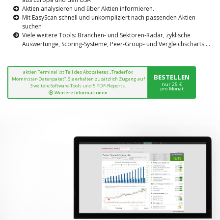
Aktien analysieren und über Aktien informieren.
Mit EasyScan schnell und unkompliziert nach passenden Aktien
suchen
Viele weitere Tools: Branchen- und Sektoren-Radar, zyklische
Auswertunge, Scoring-Systeme, Peer-Group- und Vergleichscharts....
aktien Terminal ist Teil des Abopaketes „TraderFox
BESTELLEN
Morninstar-Datenpaket“. Sie erhalten zusätzlich Zugang auf
nur 25 €
3 weitere Software-Tools und 5 PDF-Reports.
pro Monat
Weitere Informationen