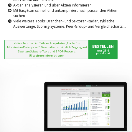
Aktien analysieren und über Aktien informieren.
Mit EasyScan schnell und unkompliziert nach passenden Aktien
suchen
Viele weitere Tools: Branchen- und Sektoren-Radar, zyklische
Auswertunge, Scoring-Systeme, Peer-Group- und Vergleichscharts....
aktien Terminal ist Teil des Abopaketes „TraderFox
BESTELLEN
Morninstar-Datenpaket“. Sie erhalten zusätzlich Zugang auf
nur 25 €
3 weitere Software-Tools und 5 PDF-Reports.
pro Monat
Weitere Informationen