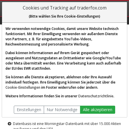
REGIS-
Cookies und Tracking auf traderfox.com
TRIEREN
(Bitte wählen Sie Ihre Cookie-Einstellungen)
Graphs
Explorer
Sector
Scan
Visual
Historie
Macro
Wir verwenden notwendige Cookies, damit unsere Website technisch
funktioniert. Mit Ihrer Einwilligung verwenden wir außerdem Dienste
von Partnern, z. B. für eingebettete YouTube-Videos,
Diese Funktion ist nur für
Reichweitenmessung und personalisierte Werbung.
Premium-Kunden verfügbar
Dabei können Informationen auf Ihrem Gerät gespeichert oder
ausgelesen und Nutzungsdaten an Drittanbieter wie Google/YouTube
oder Meta übermittelt werden. Eine Verarbeitung kann auch außerhalb
der EU/des EWR stattfinden.
Sie können alle Dienste akzeptieren, ablehnen oder Ihre Auswahl
individuell festlegen. Ihre Einwilligung können Sie jederzeit über die
Cookie-Einstellungen
im Footer widerrufen oder ändern.
AKTIEN-TERMINAL
Weitere Informationen finden Sie in unserer
Datenschutzrichtlinie
.
Die Aktienanalyse-Plattform von
Einstellungen
Nur Notwendige
Alle akzeptieren
TraderFox
Datenbasis ist eine Morningstar-Datenbank mit über 15.000 Aktien
aus Europa und den USA