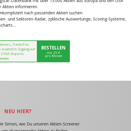
ngstar-Datenbank mit über 15.000 Aktien aus Europa und den USA
r Aktien informieren.
unkompliziert nach passenden Aktien suchen
chen- und Sektoren-Radar, zyklische Auswertunge, Scoring-Systeme,
harts....
paketes „TraderFox
BESTELLEN
 zusätzlich Zugang auf
nur 25 €
 5 PDF-Reports.
pro Monat
ionen
NEU HIER?
Dir Simon, wie Du unseren Aktien-Screener
, um chancenreiche Aktien zu finden.