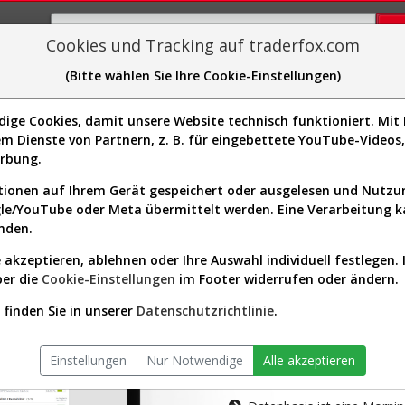
Cookies und Tracking auf traderfox.com
(Bitte wählen Sie Ihre Cookie-Einstellungen)
plorer
Sector-Spider
Easy-Scan
Visualizations
H
ge Cookies, damit unsere Website technisch funktioniert. Mit I
m Dienste von Partnern, z. B. für eingebettete YouTube-Video
tion ist nur für Premium-Kunde
erbung.
ionen auf Ihrem Gerät gespeichert oder ausgelesen und Nutz
gle/YouTube oder Meta übermittelt werden. Eine Verarbeitung 
nden.
 akzeptieren, ablehnen oder Ihre Auswahl individuell festlegen. 
ber die
Cookie-Einstellungen
im Footer widerrufen oder ändern.
AKTIEN-TERM
finden Sie in unserer
Datenschutzrichtlinie
.
Die Aktienanal
Einstellungen
Nur Notwendige
Alle akzeptieren