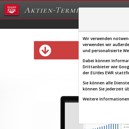
Aktien-Terminal
Daten/Graphs
Ex
Wir verwenden notwendi
verwenden wir außerde
Diese Funk
und personalisierte W
Dabei können Informat
Drittanbieter wie Goo
der EU/des EWR stattfi
Sie können alle Dienste
können Sie jederzeit ü
Weitere Informationen 