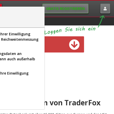
GRATIS REGISTRIEREN
istorie
Macro-View
hrer Einwilligung
s, Reichweitenmessung
n verfügbar
ungsdaten an
kann auch außerhalb
Ihre Einwilligung
INAL
yse-Plattform von TraderFox