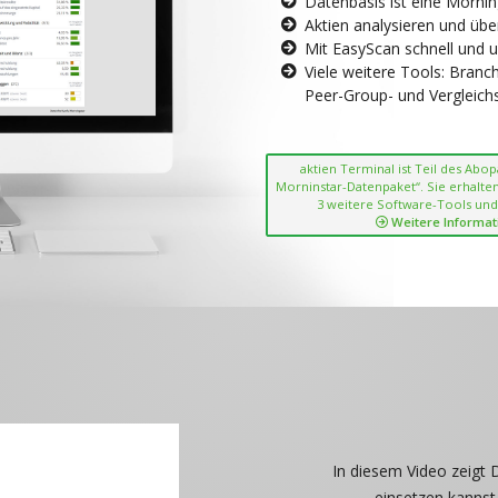
Datenbasis ist eine Morni
Aktien analysieren und übe
Mit EasyScan schnell und 
Viele weitere Tools: Bran
Peer-Group- und Vergleichsc
aktien Terminal ist Teil des Abo
Morninstar-Datenpaket“. Sie erhalten
3 weitere Software-Tools und
Weitere Informat
In diesem Video zeigt 
einsetzen kannst