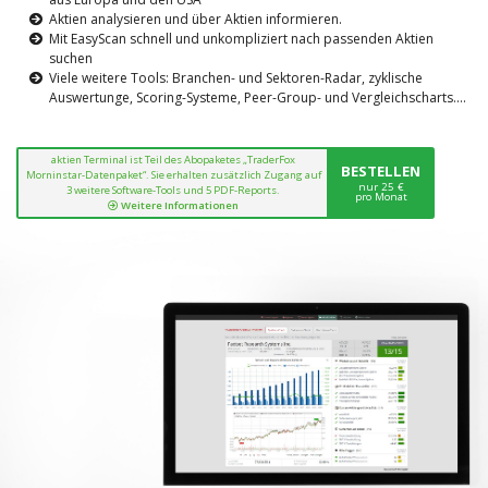
Aktien analysieren und über Aktien informieren.
Mit EasyScan schnell und unkompliziert nach passenden Aktien
suchen
Viele weitere Tools: Branchen- und Sektoren-Radar, zyklische
Auswertunge, Scoring-Systeme, Peer-Group- und Vergleichscharts....
aktien Terminal ist Teil des Abopaketes „TraderFox
BESTELLEN
Morninstar-Datenpaket“. Sie erhalten zusätzlich Zugang auf
nur 25 €
3 weitere Software-Tools und 5 PDF-Reports.
pro Monat
Weitere Informationen