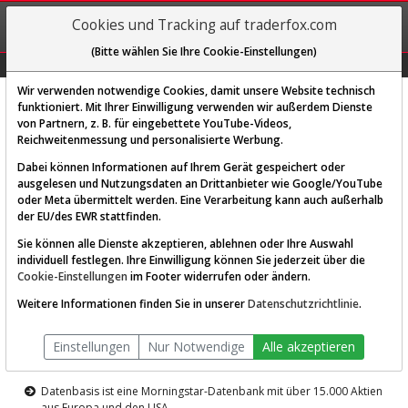
REGIS-
Cookies und Tracking auf traderfox.com
TRIEREN
(Bitte wählen Sie Ihre Cookie-Einstellungen)
Graphs
Explorer
Sector
Scan
Visual
Historie
Macro
Wir verwenden notwendige Cookies, damit unsere Website technisch
funktioniert. Mit Ihrer Einwilligung verwenden wir außerdem Dienste
von Partnern, z. B. für eingebettete YouTube-Videos,
Diese Funktion ist nur für
Reichweitenmessung und personalisierte Werbung.
Premium-Kunden verfügbar
Dabei können Informationen auf Ihrem Gerät gespeichert oder
ausgelesen und Nutzungsdaten an Drittanbieter wie Google/YouTube
oder Meta übermittelt werden. Eine Verarbeitung kann auch außerhalb
der EU/des EWR stattfinden.
Sie können alle Dienste akzeptieren, ablehnen oder Ihre Auswahl
individuell festlegen. Ihre Einwilligung können Sie jederzeit über die
Cookie-Einstellungen
im Footer widerrufen oder ändern.
AKTIEN-TERMINAL
Weitere Informationen finden Sie in unserer
Datenschutzrichtlinie
.
Die Aktienanalyse-Plattform von
Einstellungen
Nur Notwendige
Alle akzeptieren
TraderFox
Datenbasis ist eine Morningstar-Datenbank mit über 15.000 Aktien
aus Europa und den USA