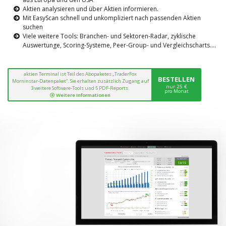
Aktien analysieren und über Aktien informieren.
Mit EasyScan schnell und unkompliziert nach passenden Aktien
suchen
Viele weitere Tools: Branchen- und Sektoren-Radar, zyklische
Auswertunge, Scoring-Systeme, Peer-Group- und Vergleichscharts....
aktien Terminal ist Teil des Abopaketes „TraderFox
BESTELLEN
Morninstar-Datenpaket“. Sie erhalten zusätzlich Zugang auf
nur 25 €
3 weitere Software-Tools und 5 PDF-Reports.
pro Monat
Weitere Informationen