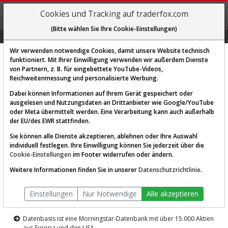
REGIS-
Cookies und Tracking auf traderfox.com
TRIEREN
(Bitte wählen Sie Ihre Cookie-Einstellungen)
Graphs
Explorer
Sector
Scan
Visual
Historie
Macro
Wir verwenden notwendige Cookies, damit unsere Website technisch
funktioniert. Mit Ihrer Einwilligung verwenden wir außerdem Dienste
von Partnern, z. B. für eingebettete YouTube-Videos,
Diese Funktion ist nur für
Reichweitenmessung und personalisierte Werbung.
Premium-Kunden verfügbar
Dabei können Informationen auf Ihrem Gerät gespeichert oder
ausgelesen und Nutzungsdaten an Drittanbieter wie Google/YouTube
oder Meta übermittelt werden. Eine Verarbeitung kann auch außerhalb
der EU/des EWR stattfinden.
Sie können alle Dienste akzeptieren, ablehnen oder Ihre Auswahl
individuell festlegen. Ihre Einwilligung können Sie jederzeit über die
Cookie-Einstellungen
im Footer widerrufen oder ändern.
AKTIEN-TERMINAL
Weitere Informationen finden Sie in unserer
Datenschutzrichtlinie
.
Die Aktienanalyse-Plattform von
Einstellungen
Nur Notwendige
Alle akzeptieren
TraderFox
Datenbasis ist eine Morningstar-Datenbank mit über 15.000 Aktien
aus Europa und den USA