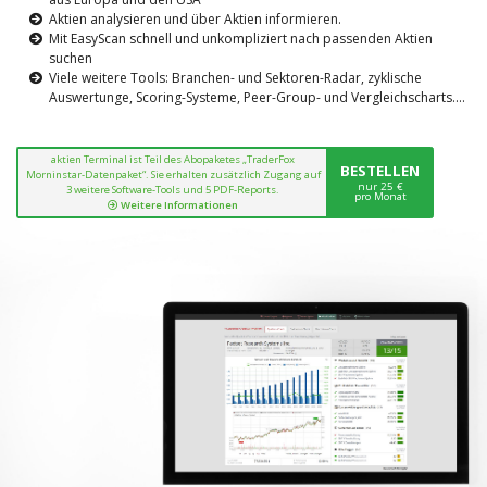
Aktien analysieren und über Aktien informieren.
Mit EasyScan schnell und unkompliziert nach passenden Aktien
suchen
Viele weitere Tools: Branchen- und Sektoren-Radar, zyklische
Auswertunge, Scoring-Systeme, Peer-Group- und Vergleichscharts....
aktien Terminal ist Teil des Abopaketes „TraderFox
BESTELLEN
Morninstar-Datenpaket“. Sie erhalten zusätzlich Zugang auf
nur 25 €
3 weitere Software-Tools und 5 PDF-Reports.
pro Monat
Weitere Informationen