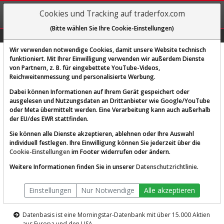
REGIS-
Cookies und Tracking auf traderfox.com
TRIEREN
(Bitte wählen Sie Ihre Cookie-Einstellungen)
Graphs
Explorer
Sector
Scan
Visual
Historie
Macro
Wir verwenden notwendige Cookies, damit unsere Website technisch
funktioniert. Mit Ihrer Einwilligung verwenden wir außerdem Dienste
von Partnern, z. B. für eingebettete YouTube-Videos,
Diese Funktion ist nur für
Reichweitenmessung und personalisierte Werbung.
Premium-Kunden verfügbar
Dabei können Informationen auf Ihrem Gerät gespeichert oder
ausgelesen und Nutzungsdaten an Drittanbieter wie Google/YouTube
oder Meta übermittelt werden. Eine Verarbeitung kann auch außerhalb
der EU/des EWR stattfinden.
Sie können alle Dienste akzeptieren, ablehnen oder Ihre Auswahl
individuell festlegen. Ihre Einwilligung können Sie jederzeit über die
Cookie-Einstellungen
im Footer widerrufen oder ändern.
AKTIEN-TERMINAL
Weitere Informationen finden Sie in unserer
Datenschutzrichtlinie
.
Die Aktienanalyse-Plattform von
Einstellungen
Nur Notwendige
Alle akzeptieren
TraderFox
Datenbasis ist eine Morningstar-Datenbank mit über 15.000 Aktien
aus Europa und den USA