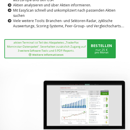
Aktien analysieren und über Aktien informieren.
Mit EasyScan schnell und unkompliziert nach passenden Aktien
suchen
Viele weitere Tools: Branchen- und Sektoren-Radar, zyklische
Auswertunge, Scoring-Systeme, Peer-Group- und Vergleichscharts....
aktien Terminal ist Teil des Abopaketes „TraderFox
BESTELLEN
Morninstar-Datenpaket“. Sie erhalten zusätzlich Zugang auf
nur 25 €
3 weitere Software-Tools und 5 PDF-Reports.
pro Monat
Weitere Informationen