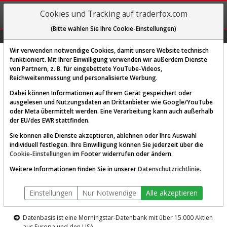
REGIS-
Cookies und Tracking auf traderfox.com
TRIEREN
(Bitte wählen Sie Ihre Cookie-Einstellungen)
Graphs
Explorer
Sector
Scan
Visual
Historie
Macro
Wir verwenden notwendige Cookies, damit unsere Website technisch
funktioniert. Mit Ihrer Einwilligung verwenden wir außerdem Dienste
von Partnern, z. B. für eingebettete YouTube-Videos,
Diese Funktion ist nur für
Reichweitenmessung und personalisierte Werbung.
Premium-Kunden verfügbar
Dabei können Informationen auf Ihrem Gerät gespeichert oder
ausgelesen und Nutzungsdaten an Drittanbieter wie Google/YouTube
oder Meta übermittelt werden. Eine Verarbeitung kann auch außerhalb
der EU/des EWR stattfinden.
Sie können alle Dienste akzeptieren, ablehnen oder Ihre Auswahl
individuell festlegen. Ihre Einwilligung können Sie jederzeit über die
Cookie-Einstellungen
im Footer widerrufen oder ändern.
AKTIEN-TERMINAL
Weitere Informationen finden Sie in unserer
Datenschutzrichtlinie
.
Die Aktienanalyse-Plattform von
Einstellungen
Nur Notwendige
Alle akzeptieren
TraderFox
Datenbasis ist eine Morningstar-Datenbank mit über 15.000 Aktien
aus Europa und den USA