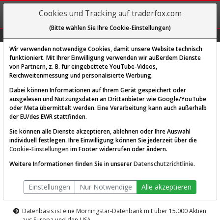
REGIS-
Cookies und Tracking auf traderfox.com
TRIEREN
(Bitte wählen Sie Ihre Cookie-Einstellungen)
Graphs
Explorer
Sector
Scan
Visual
Historie
Macro
Wir verwenden notwendige Cookies, damit unsere Website technisch
funktioniert. Mit Ihrer Einwilligung verwenden wir außerdem Dienste
von Partnern, z. B. für eingebettete YouTube-Videos,
Diese Funktion ist nur für
Reichweitenmessung und personalisierte Werbung.
Premium-Kunden verfügbar
Dabei können Informationen auf Ihrem Gerät gespeichert oder
ausgelesen und Nutzungsdaten an Drittanbieter wie Google/YouTube
oder Meta übermittelt werden. Eine Verarbeitung kann auch außerhalb
der EU/des EWR stattfinden.
Sie können alle Dienste akzeptieren, ablehnen oder Ihre Auswahl
individuell festlegen. Ihre Einwilligung können Sie jederzeit über die
Cookie-Einstellungen
im Footer widerrufen oder ändern.
AKTIEN-TERMINAL
Weitere Informationen finden Sie in unserer
Datenschutzrichtlinie
.
Die Aktienanalyse-Plattform von
Einstellungen
Nur Notwendige
Alle akzeptieren
TraderFox
Datenbasis ist eine Morningstar-Datenbank mit über 15.000 Aktien
aus Europa und den USA