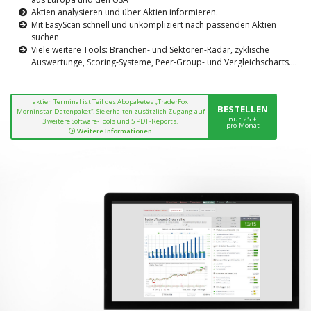
Aktien analysieren und über Aktien informieren.
Mit EasyScan schnell und unkompliziert nach passenden Aktien
suchen
Viele weitere Tools: Branchen- und Sektoren-Radar, zyklische
Auswertunge, Scoring-Systeme, Peer-Group- und Vergleichscharts....
aktien Terminal ist Teil des Abopaketes „TraderFox
BESTELLEN
Morninstar-Datenpaket“. Sie erhalten zusätzlich Zugang auf
nur 25 €
3 weitere Software-Tools und 5 PDF-Reports.
pro Monat
Weitere Informationen