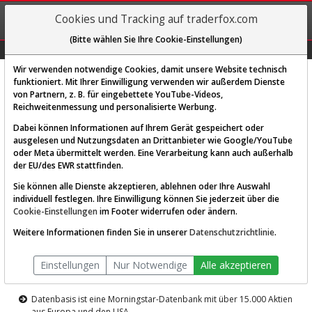
REGIS-
Cookies und Tracking auf traderfox.com
TRIEREN
(Bitte wählen Sie Ihre Cookie-Einstellungen)
Graphs
Explorer
Sector
Scan
Visual
Historie
Macro
Wir verwenden notwendige Cookies, damit unsere Website technisch
funktioniert. Mit Ihrer Einwilligung verwenden wir außerdem Dienste
von Partnern, z. B. für eingebettete YouTube-Videos,
Diese Funktion ist nur für
Reichweitenmessung und personalisierte Werbung.
Premium-Kunden verfügbar
Dabei können Informationen auf Ihrem Gerät gespeichert oder
ausgelesen und Nutzungsdaten an Drittanbieter wie Google/YouTube
oder Meta übermittelt werden. Eine Verarbeitung kann auch außerhalb
der EU/des EWR stattfinden.
Sie können alle Dienste akzeptieren, ablehnen oder Ihre Auswahl
individuell festlegen. Ihre Einwilligung können Sie jederzeit über die
Cookie-Einstellungen
im Footer widerrufen oder ändern.
AKTIEN-TERMINAL
Weitere Informationen finden Sie in unserer
Datenschutzrichtlinie
.
Die Aktienanalyse-Plattform von
Einstellungen
Nur Notwendige
Alle akzeptieren
TraderFox
Datenbasis ist eine Morningstar-Datenbank mit über 15.000 Aktien
aus Europa und den USA