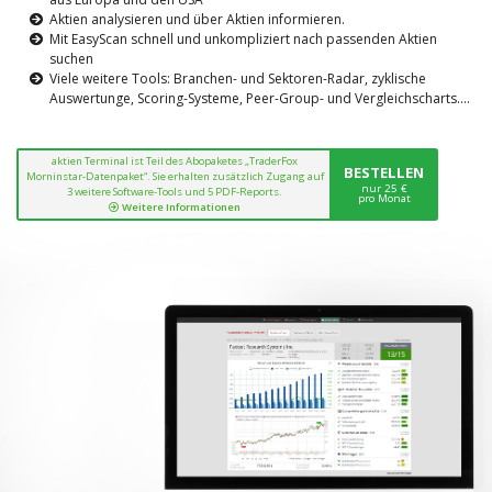
Aktien analysieren und über Aktien informieren.
Mit EasyScan schnell und unkompliziert nach passenden Aktien
suchen
Viele weitere Tools: Branchen- und Sektoren-Radar, zyklische
Auswertunge, Scoring-Systeme, Peer-Group- und Vergleichscharts....
aktien Terminal ist Teil des Abopaketes „TraderFox
BESTELLEN
Morninstar-Datenpaket“. Sie erhalten zusätzlich Zugang auf
nur 25 €
3 weitere Software-Tools und 5 PDF-Reports.
pro Monat
Weitere Informationen