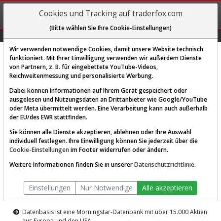
REGIS-
Cookies und Tracking auf traderfox.com
TRIEREN
(Bitte wählen Sie Ihre Cookie-Einstellungen)
Graphs
Explorer
Sector
Scan
Visual
Historie
Macro
Wir verwenden notwendige Cookies, damit unsere Website technisch
funktioniert. Mit Ihrer Einwilligung verwenden wir außerdem Dienste
von Partnern, z. B. für eingebettete YouTube-Videos,
Diese Funktion ist nur für
Reichweitenmessung und personalisierte Werbung.
Premium-Kunden verfügbar
Dabei können Informationen auf Ihrem Gerät gespeichert oder
ausgelesen und Nutzungsdaten an Drittanbieter wie Google/YouTube
oder Meta übermittelt werden. Eine Verarbeitung kann auch außerhalb
der EU/des EWR stattfinden.
Sie können alle Dienste akzeptieren, ablehnen oder Ihre Auswahl
individuell festlegen. Ihre Einwilligung können Sie jederzeit über die
Cookie-Einstellungen
im Footer widerrufen oder ändern.
AKTIEN-TERMINAL
Weitere Informationen finden Sie in unserer
Datenschutzrichtlinie
.
Die Aktienanalyse-Plattform von
Einstellungen
Nur Notwendige
Alle akzeptieren
TraderFox
Datenbasis ist eine Morningstar-Datenbank mit über 15.000 Aktien
aus Europa und den USA