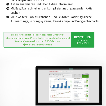
Aktien analysieren und über Aktien informieren.
Mit EasyScan schnell und unkompliziert nach passenden Aktien
suchen
Viele weitere Tools: Branchen- und Sektoren-Radar, zyklische
Auswertunge, Scoring-Systeme, Peer-Group- und Vergleichscharts....
aktien Terminal ist Teil des Abopaketes „TraderFox
BESTELLEN
Morninstar-Datenpaket“. Sie erhalten zusätzlich Zugang auf
nur 25 €
3 weitere Software-Tools und 5 PDF-Reports.
pro Monat
Weitere Informationen