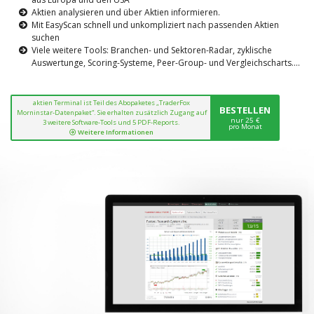
Aktien analysieren und über Aktien informieren.
Mit EasyScan schnell und unkompliziert nach passenden Aktien
suchen
Viele weitere Tools: Branchen- und Sektoren-Radar, zyklische
Auswertunge, Scoring-Systeme, Peer-Group- und Vergleichscharts....
aktien Terminal ist Teil des Abopaketes „TraderFox
BESTELLEN
Morninstar-Datenpaket“. Sie erhalten zusätzlich Zugang auf
nur 25 €
3 weitere Software-Tools und 5 PDF-Reports.
pro Monat
Weitere Informationen