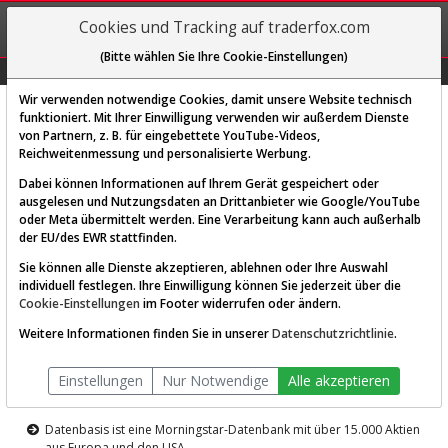
REGIS-
Cookies und Tracking auf traderfox.com
TRIEREN
(Bitte wählen Sie Ihre Cookie-Einstellungen)
Graphs
Explorer
Sector
Scan
Visual
Historie
Macro
Wir verwenden notwendige Cookies, damit unsere Website technisch
funktioniert. Mit Ihrer Einwilligung verwenden wir außerdem Dienste
von Partnern, z. B. für eingebettete YouTube-Videos,
Diese Funktion ist nur für
Reichweitenmessung und personalisierte Werbung.
Premium-Kunden verfügbar
Dabei können Informationen auf Ihrem Gerät gespeichert oder
ausgelesen und Nutzungsdaten an Drittanbieter wie Google/YouTube
oder Meta übermittelt werden. Eine Verarbeitung kann auch außerhalb
der EU/des EWR stattfinden.
Sie können alle Dienste akzeptieren, ablehnen oder Ihre Auswahl
individuell festlegen. Ihre Einwilligung können Sie jederzeit über die
Cookie-Einstellungen
im Footer widerrufen oder ändern.
AKTIEN-TERMINAL
Weitere Informationen finden Sie in unserer
Datenschutzrichtlinie
.
Die Aktienanalyse-Plattform von
Einstellungen
Nur Notwendige
Alle akzeptieren
TraderFox
Datenbasis ist eine Morningstar-Datenbank mit über 15.000 Aktien
aus Europa und den USA