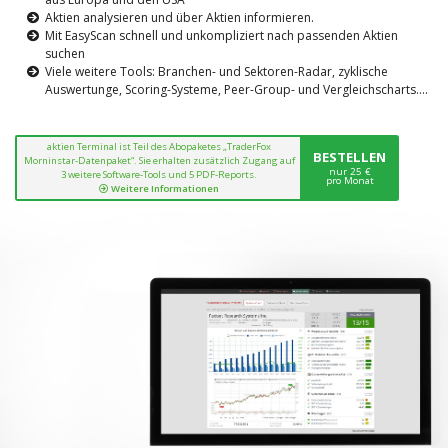
Aktien analysieren und über Aktien informieren.
Mit EasyScan schnell und unkompliziert nach passenden Aktien
suchen
Viele weitere Tools: Branchen- und Sektoren-Radar, zyklische
Auswertunge, Scoring-Systeme, Peer-Group- und Vergleichscharts....
aktien Terminal ist Teil des Abopaketes „TraderFox
BESTELLEN
Morninstar-Datenpaket“. Sie erhalten zusätzlich Zugang auf
nur 25 €
3 weitere Software-Tools und 5 PDF-Reports.
pro Monat
Weitere Informationen