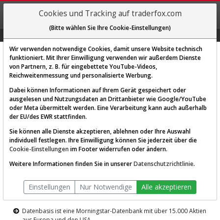
REGIS-
Cookies und Tracking auf traderfox.com
TRIEREN
(Bitte wählen Sie Ihre Cookie-Einstellungen)
Graphs
Explorer
Sector
Scan
Visual
Historie
Macro
Wir verwenden notwendige Cookies, damit unsere Website technisch
funktioniert. Mit Ihrer Einwilligung verwenden wir außerdem Dienste
von Partnern, z. B. für eingebettete YouTube-Videos,
Diese Funktion ist nur für
Reichweitenmessung und personalisierte Werbung.
Premium-Kunden verfügbar
Dabei können Informationen auf Ihrem Gerät gespeichert oder
ausgelesen und Nutzungsdaten an Drittanbieter wie Google/YouTube
oder Meta übermittelt werden. Eine Verarbeitung kann auch außerhalb
der EU/des EWR stattfinden.
Sie können alle Dienste akzeptieren, ablehnen oder Ihre Auswahl
individuell festlegen. Ihre Einwilligung können Sie jederzeit über die
Cookie-Einstellungen
im Footer widerrufen oder ändern.
AKTIEN-TERMINAL
Weitere Informationen finden Sie in unserer
Datenschutzrichtlinie
.
Die Aktienanalyse-Plattform von
Einstellungen
Nur Notwendige
Alle akzeptieren
TraderFox
Datenbasis ist eine Morningstar-Datenbank mit über 15.000 Aktien
aus Europa und den USA