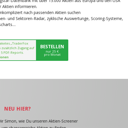
ngstar-Datenbank mit über 15.000 Aktien aus Europa und den USA
r Aktien informieren.
unkompliziert nach passenden Aktien suchen
chen- und Sektoren-Radar, zyklische Auswertunge, Scoring-Systeme,
harts....
paketes „TraderFox
BESTELLEN
 zusätzlich Zugang auf
nur 25 €
 5 PDF-Reports.
pro Monat
ionen
NEU HIER?
Dir Simon, wie Du unseren Aktien-Screener
, um chancenreiche Aktien zu finden.