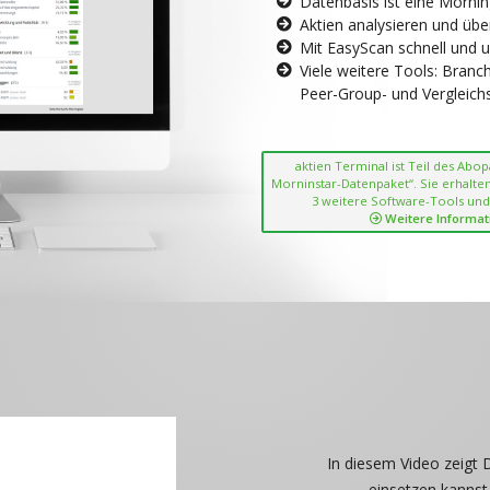
Datenbasis ist eine Morni
Aktien analysieren und übe
Mit EasyScan schnell und 
Viele weitere Tools: Bran
Peer-Group- und Vergleichsc
aktien Terminal ist Teil des Abo
Morninstar-Datenpaket“. Sie erhalten
3 weitere Software-Tools und
Weitere Informat
In diesem Video zeigt 
einsetzen kannst