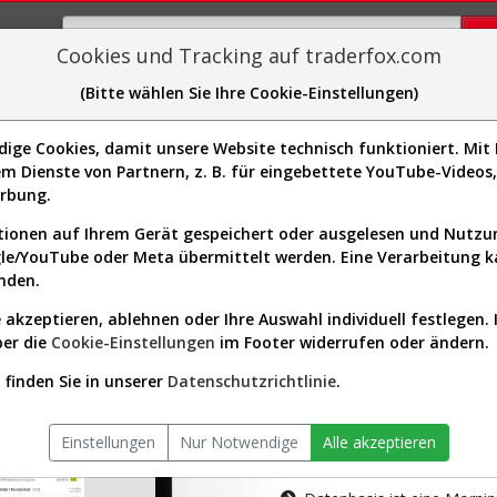
Cookies und Tracking auf traderfox.com
(Bitte wählen Sie Ihre Cookie-Einstellungen)
plorer
Sector-Spider
Easy-Scan
Visualizations
H
ge Cookies, damit unsere Website technisch funktioniert. Mit I
m Dienste von Partnern, z. B. für eingebettete YouTube-Video
tion ist nur für Premium-Kunde
erbung.
ionen auf Ihrem Gerät gespeichert oder ausgelesen und Nutz
gle/YouTube oder Meta übermittelt werden. Eine Verarbeitung 
nden.
 akzeptieren, ablehnen oder Ihre Auswahl individuell festlegen. 
ber die
Cookie-Einstellungen
im Footer widerrufen oder ändern.
AKTIEN-TERM
finden Sie in unserer
Datenschutzrichtlinie
.
Die Aktienanal
Einstellungen
Nur Notwendige
Alle akzeptieren