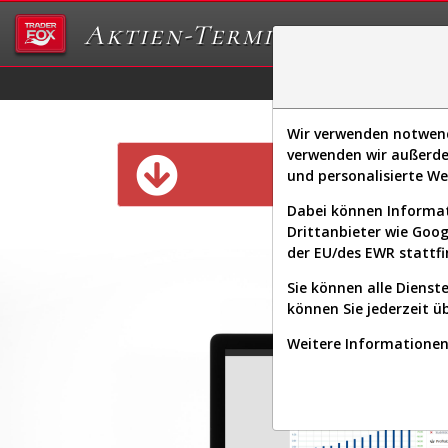
Aktien-Terminal
Daten/Graphs
Ex
Wir verwenden notwendi
verwenden wir außerde
Diese Funk
und personalisierte W
Dabei können Informat
Drittanbieter wie Goo
der EU/des EWR stattfi
Sie können alle Dienste
können Sie jederzeit ü
Weitere Informationen 