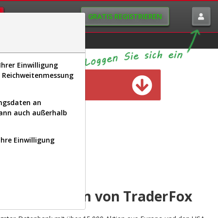
GRATIS REGISTRIEREN
istorie
Macro-View
hrer Einwilligung
s, Reichweitenmessung
n verfügbar
ungsdaten an
kann auch außerhalb
Ihre Einwilligung
INAL
yse-Plattform von TraderFox