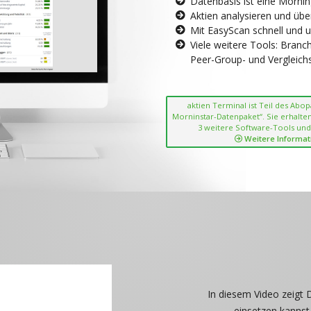
Datenbasis ist eine Morni
Aktien analysieren und übe
Mit EasyScan schnell und 
Viele weitere Tools: Bran
Peer-Group- und Vergleichsc
aktien Terminal ist Teil des Abo
Morninstar-Datenpaket“. Sie erhalten
3 weitere Software-Tools und
Weitere Informat
In diesem Video zeigt 
einsetzen kannst