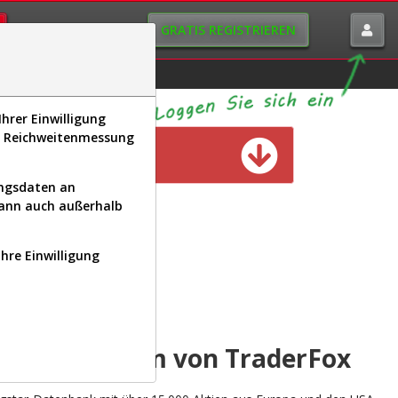
GRATIS REGISTRIEREN
istorie
Macro-View
hrer Einwilligung
s, Reichweitenmessung
n verfügbar
ungsdaten an
kann auch außerhalb
Ihre Einwilligung
INAL
yse-Plattform von TraderFox