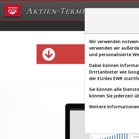
Aktien-Terminal
Daten/Graphs
Ex
Wir verwenden notwendi
verwenden wir außerde
Diese Funk
und personalisierte W
Dabei können Informat
Drittanbieter wie Goo
der EU/des EWR stattfi
Sie können alle Dienste
können Sie jederzeit ü
Weitere Informationen 