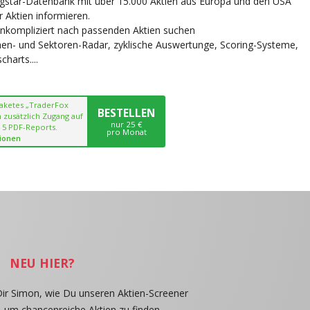
ngstar-Datenbank mit über 15.000 Aktien aus Europa und den USA
r Aktien informieren.
unkompliziert nach passenden Aktien suchen
chen- und Sektoren-Radar, zyklische Auswertunge, Scoring-Systeme,
harts....
paketes „TraderFox
BESTELLEN
 zusätzlich Zugang auf
nur 25 €
 5 PDF-Reports.
pro Monat
ionen
NEU HIER?
Dir Simon, wie Du unseren Aktien-Screener
, um chancenreiche Aktien zu finden.