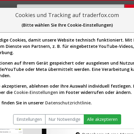
Cookies und Tracking auf traderfox.com
(Bitte wählen Sie Ihre Cookie-Einstellungen)
plorer
Sector-Spider
Easy-Scan
Visualizations
H
ge Cookies, damit unsere Website technisch funktioniert. Mit I
m Dienste von Partnern, z. B. für eingebettete YouTube-Video
tion ist nur für Premium-Kunde
erbung.
ionen auf Ihrem Gerät gespeichert oder ausgelesen und Nutz
gle/YouTube oder Meta übermittelt werden. Eine Verarbeitung 
nden.
 akzeptieren, ablehnen oder Ihre Auswahl individuell festlegen. 
ber die
Cookie-Einstellungen
im Footer widerrufen oder ändern.
AKTIEN-TERM
finden Sie in unserer
Datenschutzrichtlinie
.
Die Aktienanal
Einstellungen
Nur Notwendige
Alle akzeptieren