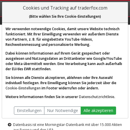
REGIS-
Cookies und Tracking auf traderfox.com
TRIEREN
(Bitte wählen Sie Ihre Cookie-Einstellungen)
Graphs
Explorer
Sector
Scan
Visual
Historie
Macro
Wir verwenden notwendige Cookies, damit unsere Website technisch
funktioniert. Mit Ihrer Einwilligung verwenden wir außerdem Dienste
von Partnern, z. B. für eingebettete YouTube-Videos,
Diese Funktion ist nur für
Reichweitenmessung und personalisierte Werbung.
Premium-Kunden verfügbar
Dabei können Informationen auf Ihrem Gerät gespeichert oder
ausgelesen und Nutzungsdaten an Drittanbieter wie Google/YouTube
oder Meta übermittelt werden. Eine Verarbeitung kann auch außerhalb
der EU/des EWR stattfinden.
Sie können alle Dienste akzeptieren, ablehnen oder Ihre Auswahl
individuell festlegen. Ihre Einwilligung können Sie jederzeit über die
Cookie-Einstellungen
im Footer widerrufen oder ändern.
AKTIEN-TERMINAL
Weitere Informationen finden Sie in unserer
Datenschutzrichtlinie
.
Die Aktienanalyse-Plattform von
Einstellungen
Nur Notwendige
Alle akzeptieren
TraderFox
Datenbasis ist eine Morningstar-Datenbank mit über 15.000 Aktien
aus Europa und den USA