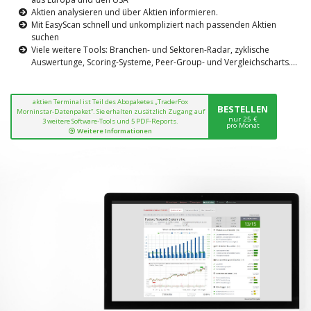
Aktien analysieren und über Aktien informieren.
Mit EasyScan schnell und unkompliziert nach passenden Aktien
suchen
Viele weitere Tools: Branchen- und Sektoren-Radar, zyklische
Auswertunge, Scoring-Systeme, Peer-Group- und Vergleichscharts....
aktien Terminal ist Teil des Abopaketes „TraderFox
BESTELLEN
Morninstar-Datenpaket“. Sie erhalten zusätzlich Zugang auf
nur 25 €
3 weitere Software-Tools und 5 PDF-Reports.
pro Monat
Weitere Informationen