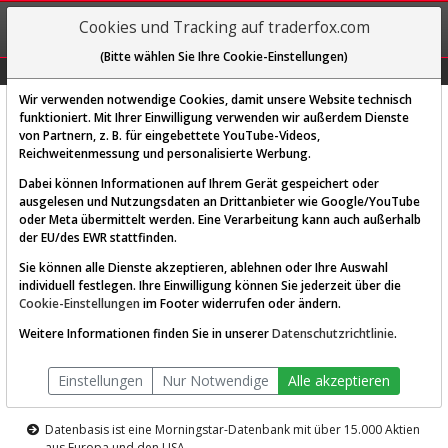
REGIS-
Cookies und Tracking auf traderfox.com
TRIEREN
(Bitte wählen Sie Ihre Cookie-Einstellungen)
Graphs
Explorer
Sector
Scan
Visual
Historie
Macro
Wir verwenden notwendige Cookies, damit unsere Website technisch
funktioniert. Mit Ihrer Einwilligung verwenden wir außerdem Dienste
von Partnern, z. B. für eingebettete YouTube-Videos,
Diese Funktion ist nur für
Reichweitenmessung und personalisierte Werbung.
Premium-Kunden verfügbar
Dabei können Informationen auf Ihrem Gerät gespeichert oder
ausgelesen und Nutzungsdaten an Drittanbieter wie Google/YouTube
oder Meta übermittelt werden. Eine Verarbeitung kann auch außerhalb
der EU/des EWR stattfinden.
Sie können alle Dienste akzeptieren, ablehnen oder Ihre Auswahl
individuell festlegen. Ihre Einwilligung können Sie jederzeit über die
Cookie-Einstellungen
im Footer widerrufen oder ändern.
AKTIEN-TERMINAL
Weitere Informationen finden Sie in unserer
Datenschutzrichtlinie
.
Die Aktienanalyse-Plattform von
Einstellungen
Nur Notwendige
Alle akzeptieren
TraderFox
Datenbasis ist eine Morningstar-Datenbank mit über 15.000 Aktien
aus Europa und den USA