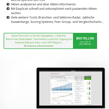
Aktien analysieren und über Aktien informieren.
Mit EasyScan schnell und unkompliziert nach passenden Aktien
suchen
Viele weitere Tools: Branchen- und Sektoren-Radar, zyklische
Auswertunge, Scoring-Systeme, Peer-Group- und Vergleichscharts....
aktien Terminal ist Teil des Abopaketes „TraderFox
BESTELLEN
Morninstar-Datenpaket“. Sie erhalten zusätzlich Zugang auf
nur 25 €
3 weitere Software-Tools und 5 PDF-Reports.
pro Monat
Weitere Informationen