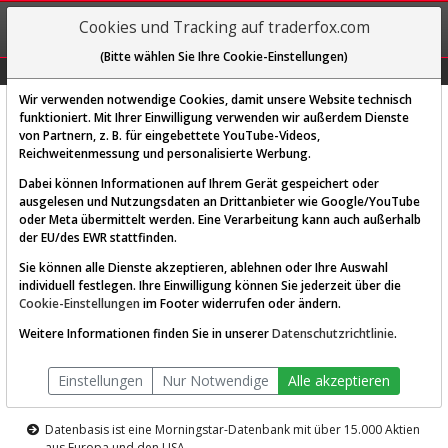
REGIS-
Cookies und Tracking auf traderfox.com
TRIEREN
(Bitte wählen Sie Ihre Cookie-Einstellungen)
Graphs
Explorer
Sector
Scan
Visual
Historie
Macro
Wir verwenden notwendige Cookies, damit unsere Website technisch
funktioniert. Mit Ihrer Einwilligung verwenden wir außerdem Dienste
von Partnern, z. B. für eingebettete YouTube-Videos,
Diese Funktion ist nur für
Reichweitenmessung und personalisierte Werbung.
Premium-Kunden verfügbar
Dabei können Informationen auf Ihrem Gerät gespeichert oder
ausgelesen und Nutzungsdaten an Drittanbieter wie Google/YouTube
oder Meta übermittelt werden. Eine Verarbeitung kann auch außerhalb
der EU/des EWR stattfinden.
Sie können alle Dienste akzeptieren, ablehnen oder Ihre Auswahl
individuell festlegen. Ihre Einwilligung können Sie jederzeit über die
Cookie-Einstellungen
im Footer widerrufen oder ändern.
AKTIEN-TERMINAL
Weitere Informationen finden Sie in unserer
Datenschutzrichtlinie
.
Die Aktienanalyse-Plattform von
Einstellungen
Nur Notwendige
Alle akzeptieren
TraderFox
Datenbasis ist eine Morningstar-Datenbank mit über 15.000 Aktien
aus Europa und den USA