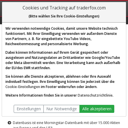
REGIS-
Cookies und Tracking auf traderfox.com
TRIEREN
(Bitte wählen Sie Ihre Cookie-Einstellungen)
Graphs
Explorer
Sector
Scan
Visual
Historie
Macro
Wir verwenden notwendige Cookies, damit unsere Website technisch
funktioniert. Mit Ihrer Einwilligung verwenden wir außerdem Dienste
von Partnern, z. B. für eingebettete YouTube-Videos,
Diese Funktion ist nur für
Reichweitenmessung und personalisierte Werbung.
Premium-Kunden verfügbar
Dabei können Informationen auf Ihrem Gerät gespeichert oder
ausgelesen und Nutzungsdaten an Drittanbieter wie Google/YouTube
oder Meta übermittelt werden. Eine Verarbeitung kann auch außerhalb
der EU/des EWR stattfinden.
Sie können alle Dienste akzeptieren, ablehnen oder Ihre Auswahl
individuell festlegen. Ihre Einwilligung können Sie jederzeit über die
Cookie-Einstellungen
im Footer widerrufen oder ändern.
AKTIEN-TERMINAL
Weitere Informationen finden Sie in unserer
Datenschutzrichtlinie
.
Die Aktienanalyse-Plattform von
Einstellungen
Nur Notwendige
Alle akzeptieren
TraderFox
Datenbasis ist eine Morningstar-Datenbank mit über 15.000 Aktien
aus Europa und den USA