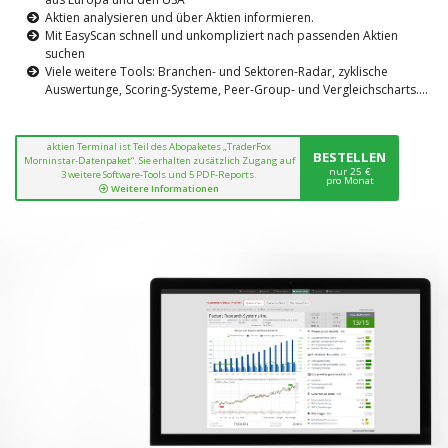
Aktien analysieren und über Aktien informieren.
Mit EasyScan schnell und unkompliziert nach passenden Aktien
suchen
Viele weitere Tools: Branchen- und Sektoren-Radar, zyklische
Auswertunge, Scoring-Systeme, Peer-Group- und Vergleichscharts....
aktien Terminal ist Teil des Abopaketes „TraderFox
BESTELLEN
Morninstar-Datenpaket“. Sie erhalten zusätzlich Zugang auf
nur 25 €
3 weitere Software-Tools und 5 PDF-Reports.
pro Monat
Weitere Informationen