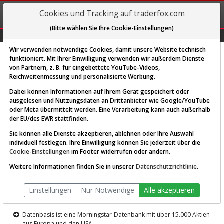
REGIS-
Cookies und Tracking auf traderfox.com
TRIEREN
(Bitte wählen Sie Ihre Cookie-Einstellungen)
Graphs
Explorer
Sector
Scan
Visual
Historie
Macro
Wir verwenden notwendige Cookies, damit unsere Website technisch
funktioniert. Mit Ihrer Einwilligung verwenden wir außerdem Dienste
von Partnern, z. B. für eingebettete YouTube-Videos,
Diese Funktion ist nur für
Reichweitenmessung und personalisierte Werbung.
Premium-Kunden verfügbar
Dabei können Informationen auf Ihrem Gerät gespeichert oder
ausgelesen und Nutzungsdaten an Drittanbieter wie Google/YouTube
oder Meta übermittelt werden. Eine Verarbeitung kann auch außerhalb
der EU/des EWR stattfinden.
Sie können alle Dienste akzeptieren, ablehnen oder Ihre Auswahl
individuell festlegen. Ihre Einwilligung können Sie jederzeit über die
Cookie-Einstellungen
im Footer widerrufen oder ändern.
AKTIEN-TERMINAL
Weitere Informationen finden Sie in unserer
Datenschutzrichtlinie
.
Die Aktienanalyse-Plattform von
Einstellungen
Nur Notwendige
Alle akzeptieren
TraderFox
Datenbasis ist eine Morningstar-Datenbank mit über 15.000 Aktien
aus Europa und den USA