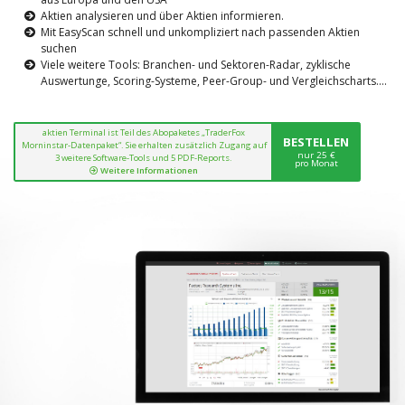
Aktien analysieren und über Aktien informieren.
Mit EasyScan schnell und unkompliziert nach passenden Aktien
suchen
Viele weitere Tools: Branchen- und Sektoren-Radar, zyklische
Auswertunge, Scoring-Systeme, Peer-Group- und Vergleichscharts....
aktien Terminal ist Teil des Abopaketes „TraderFox
BESTELLEN
Morninstar-Datenpaket“. Sie erhalten zusätzlich Zugang auf
nur 25 €
3 weitere Software-Tools und 5 PDF-Reports.
pro Monat
Weitere Informationen