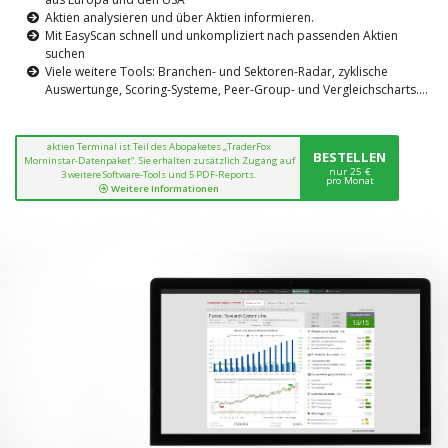
Aktien analysieren und über Aktien informieren.
Mit EasyScan schnell und unkompliziert nach passenden Aktien
suchen
Viele weitere Tools: Branchen- und Sektoren-Radar, zyklische
Auswertunge, Scoring-Systeme, Peer-Group- und Vergleichscharts....
aktien Terminal ist Teil des Abopaketes „TraderFox
BESTELLEN
Morninstar-Datenpaket“. Sie erhalten zusätzlich Zugang auf
nur 25 €
3 weitere Software-Tools und 5 PDF-Reports.
pro Monat
Weitere Informationen