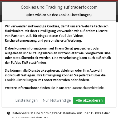
REGIS-
Cookies und Tracking auf traderfox.com
TRIEREN
(Bitte wählen Sie Ihre Cookie-Einstellungen)
Graphs
Explorer
Sector
Scan
Visual
Historie
Macro
Wir verwenden notwendige Cookies, damit unsere Website technisch
funktioniert. Mit Ihrer Einwilligung verwenden wir außerdem Dienste
von Partnern, z. B. für eingebettete YouTube-Videos,
Diese Funktion ist nur für
Reichweitenmessung und personalisierte Werbung.
Premium-Kunden verfügbar
Dabei können Informationen auf Ihrem Gerät gespeichert oder
ausgelesen und Nutzungsdaten an Drittanbieter wie Google/YouTube
oder Meta übermittelt werden. Eine Verarbeitung kann auch außerhalb
der EU/des EWR stattfinden.
Sie können alle Dienste akzeptieren, ablehnen oder Ihre Auswahl
individuell festlegen. Ihre Einwilligung können Sie jederzeit über die
Cookie-Einstellungen
im Footer widerrufen oder ändern.
AKTIEN-TERMINAL
Weitere Informationen finden Sie in unserer
Datenschutzrichtlinie
.
Die Aktienanalyse-Plattform von
Einstellungen
Nur Notwendige
Alle akzeptieren
TraderFox
Datenbasis ist eine Morningstar-Datenbank mit über 15.000 Aktien
aus Europa und den USA