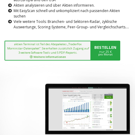
Aktien analysieren und über Aktien informieren.
Mit EasyScan schnell und unkompliziert nach passenden Aktien
suchen
Viele weitere Tools: Branchen- und Sektoren-Radar, zyklische
Auswertunge, Scoring-Systeme, Peer-Group- und Vergleichscharts....
aktien Terminal ist Teil des Abopaketes „TraderFox
BESTELLEN
Morninstar-Datenpaket“. Sie erhalten zusätzlich Zugang auf
nur 25 €
3 weitere Software-Tools und 5 PDF-Reports.
pro Monat
Weitere Informationen