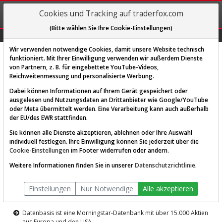
REGIS-
Cookies und Tracking auf traderfox.com
TRIEREN
(Bitte wählen Sie Ihre Cookie-Einstellungen)
Graphs
Explorer
Sector
Scan
Visual
Historie
Macro
Wir verwenden notwendige Cookies, damit unsere Website technisch
funktioniert. Mit Ihrer Einwilligung verwenden wir außerdem Dienste
von Partnern, z. B. für eingebettete YouTube-Videos,
Diese Funktion ist nur für
Reichweitenmessung und personalisierte Werbung.
Premium-Kunden verfügbar
Dabei können Informationen auf Ihrem Gerät gespeichert oder
ausgelesen und Nutzungsdaten an Drittanbieter wie Google/YouTube
oder Meta übermittelt werden. Eine Verarbeitung kann auch außerhalb
der EU/des EWR stattfinden.
Sie können alle Dienste akzeptieren, ablehnen oder Ihre Auswahl
individuell festlegen. Ihre Einwilligung können Sie jederzeit über die
Cookie-Einstellungen
im Footer widerrufen oder ändern.
AKTIEN-TERMINAL
Weitere Informationen finden Sie in unserer
Datenschutzrichtlinie
.
Die Aktienanalyse-Plattform von
Einstellungen
Nur Notwendige
Alle akzeptieren
TraderFox
Datenbasis ist eine Morningstar-Datenbank mit über 15.000 Aktien
aus Europa und den USA