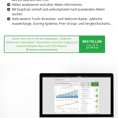
Aktien analysieren und über Aktien informieren.
Mit EasyScan schnell und unkompliziert nach passenden Aktien
suchen
Viele weitere Tools: Branchen- und Sektoren-Radar, zyklische
Auswertunge, Scoring-Systeme, Peer-Group- und Vergleichscharts....
aktien Terminal ist Teil des Abopaketes „TraderFox
BESTELLEN
Morninstar-Datenpaket“. Sie erhalten zusätzlich Zugang auf
nur 25 €
3 weitere Software-Tools und 5 PDF-Reports.
pro Monat
Weitere Informationen