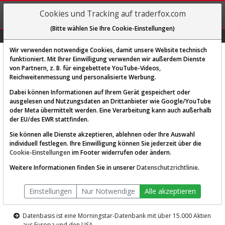
REGIS-
Cookies und Tracking auf traderfox.com
TRIEREN
(Bitte wählen Sie Ihre Cookie-Einstellungen)
Graphs
Explorer
Sector
Scan
Visual
Historie
Macro
Wir verwenden notwendige Cookies, damit unsere Website technisch
funktioniert. Mit Ihrer Einwilligung verwenden wir außerdem Dienste
von Partnern, z. B. für eingebettete YouTube-Videos,
Diese Funktion ist nur für
Reichweitenmessung und personalisierte Werbung.
Premium-Kunden verfügbar
Dabei können Informationen auf Ihrem Gerät gespeichert oder
ausgelesen und Nutzungsdaten an Drittanbieter wie Google/YouTube
oder Meta übermittelt werden. Eine Verarbeitung kann auch außerhalb
der EU/des EWR stattfinden.
Sie können alle Dienste akzeptieren, ablehnen oder Ihre Auswahl
individuell festlegen. Ihre Einwilligung können Sie jederzeit über die
Cookie-Einstellungen
im Footer widerrufen oder ändern.
AKTIEN-TERMINAL
Weitere Informationen finden Sie in unserer
Datenschutzrichtlinie
.
Die Aktienanalyse-Plattform von
Einstellungen
Nur Notwendige
Alle akzeptieren
TraderFox
Datenbasis ist eine Morningstar-Datenbank mit über 15.000 Aktien
aus Europa und den USA