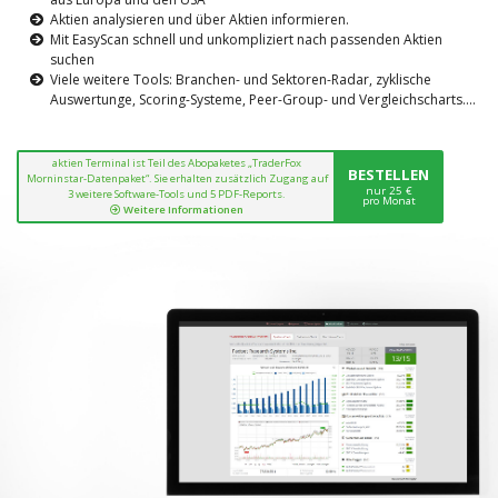
Aktien analysieren und über Aktien informieren.
Mit EasyScan schnell und unkompliziert nach passenden Aktien
suchen
Viele weitere Tools: Branchen- und Sektoren-Radar, zyklische
Auswertunge, Scoring-Systeme, Peer-Group- und Vergleichscharts....
aktien Terminal ist Teil des Abopaketes „TraderFox
BESTELLEN
Morninstar-Datenpaket“. Sie erhalten zusätzlich Zugang auf
nur 25 €
3 weitere Software-Tools und 5 PDF-Reports.
pro Monat
Weitere Informationen