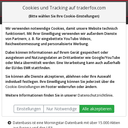
REGIS-
Cookies und Tracking auf traderfox.com
TRIEREN
(Bitte wählen Sie Ihre Cookie-Einstellungen)
Graphs
Explorer
Sector
Scan
Visual
Historie
Macro
Wir verwenden notwendige Cookies, damit unsere Website technisch
funktioniert. Mit Ihrer Einwilligung verwenden wir außerdem Dienste
von Partnern, z. B. für eingebettete YouTube-Videos,
Diese Funktion ist nur für
Reichweitenmessung und personalisierte Werbung.
Premium-Kunden verfügbar
Dabei können Informationen auf Ihrem Gerät gespeichert oder
ausgelesen und Nutzungsdaten an Drittanbieter wie Google/YouTube
oder Meta übermittelt werden. Eine Verarbeitung kann auch außerhalb
der EU/des EWR stattfinden.
Sie können alle Dienste akzeptieren, ablehnen oder Ihre Auswahl
individuell festlegen. Ihre Einwilligung können Sie jederzeit über die
Cookie-Einstellungen
im Footer widerrufen oder ändern.
AKTIEN-TERMINAL
Weitere Informationen finden Sie in unserer
Datenschutzrichtlinie
.
Die Aktienanalyse-Plattform von
Einstellungen
Nur Notwendige
Alle akzeptieren
TraderFox
Datenbasis ist eine Morningstar-Datenbank mit über 15.000 Aktien
aus Europa und den USA