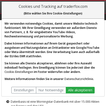
REGIS-
Cookies und Tracking auf traderfox.com
TRIEREN
(Bitte wählen Sie Ihre Cookie-Einstellungen)
Graphs
Explorer
Sector
Scan
Visual
Historie
Macro
Wir verwenden notwendige Cookies, damit unsere Website technisch
funktioniert. Mit Ihrer Einwilligung verwenden wir außerdem Dienste
von Partnern, z. B. für eingebettete YouTube-Videos,
Diese Funktion ist nur für
Reichweitenmessung und personalisierte Werbung.
Premium-Kunden verfügbar
Dabei können Informationen auf Ihrem Gerät gespeichert oder
ausgelesen und Nutzungsdaten an Drittanbieter wie Google/YouTube
oder Meta übermittelt werden. Eine Verarbeitung kann auch außerhalb
der EU/des EWR stattfinden.
Sie können alle Dienste akzeptieren, ablehnen oder Ihre Auswahl
individuell festlegen. Ihre Einwilligung können Sie jederzeit über die
Cookie-Einstellungen
im Footer widerrufen oder ändern.
AKTIEN-TERMINAL
Weitere Informationen finden Sie in unserer
Datenschutzrichtlinie
.
Die Aktienanalyse-Plattform von
Einstellungen
Nur Notwendige
Alle akzeptieren
TraderFox
Datenbasis ist eine Morningstar-Datenbank mit über 15.000 Aktien
aus Europa und den USA