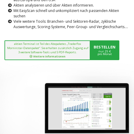
Aktien analysieren und über Aktien informieren.
Mit EasyScan schnell und unkompliziert nach passenden Aktien
suchen
Viele weitere Tools: Branchen- und Sektoren-Radar, zyklische
Auswertunge, Scoring-Systeme, Peer-Group- und Vergleichscharts....
aktien Terminal ist Teil des Abopaketes „TraderFox
BESTELLEN
Morninstar-Datenpaket“. Sie erhalten zusätzlich Zugang auf
nur 25 €
3 weitere Software-Tools und 5 PDF-Reports.
pro Monat
Weitere Informationen