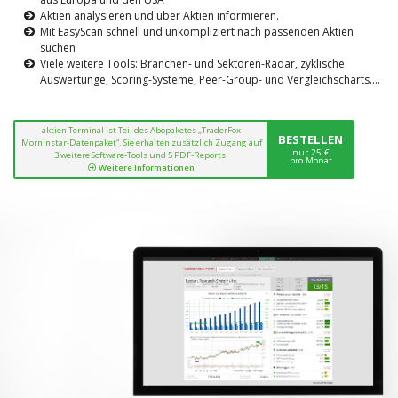
Aktien analysieren und über Aktien informieren.
Mit EasyScan schnell und unkompliziert nach passenden Aktien
suchen
Viele weitere Tools: Branchen- und Sektoren-Radar, zyklische
Auswertunge, Scoring-Systeme, Peer-Group- und Vergleichscharts....
aktien Terminal ist Teil des Abopaketes „TraderFox
BESTELLEN
Morninstar-Datenpaket“. Sie erhalten zusätzlich Zugang auf
nur 25 €
3 weitere Software-Tools und 5 PDF-Reports.
pro Monat
Weitere Informationen