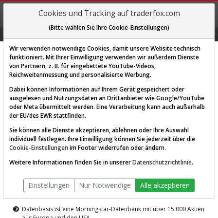
REGIS-
Cookies und Tracking auf traderfox.com
TRIEREN
(Bitte wählen Sie Ihre Cookie-Einstellungen)
Graphs
Explorer
Sector
Scan
Visual
Historie
Macro
Wir verwenden notwendige Cookies, damit unsere Website technisch
funktioniert. Mit Ihrer Einwilligung verwenden wir außerdem Dienste
von Partnern, z. B. für eingebettete YouTube-Videos,
Diese Funktion ist nur für
Reichweitenmessung und personalisierte Werbung.
Premium-Kunden verfügbar
Dabei können Informationen auf Ihrem Gerät gespeichert oder
ausgelesen und Nutzungsdaten an Drittanbieter wie Google/YouTube
oder Meta übermittelt werden. Eine Verarbeitung kann auch außerhalb
der EU/des EWR stattfinden.
Sie können alle Dienste akzeptieren, ablehnen oder Ihre Auswahl
individuell festlegen. Ihre Einwilligung können Sie jederzeit über die
Cookie-Einstellungen
im Footer widerrufen oder ändern.
AKTIEN-TERMINAL
Weitere Informationen finden Sie in unserer
Datenschutzrichtlinie
.
Die Aktienanalyse-Plattform von
Einstellungen
Nur Notwendige
Alle akzeptieren
TraderFox
Datenbasis ist eine Morningstar-Datenbank mit über 15.000 Aktien
aus Europa und den USA