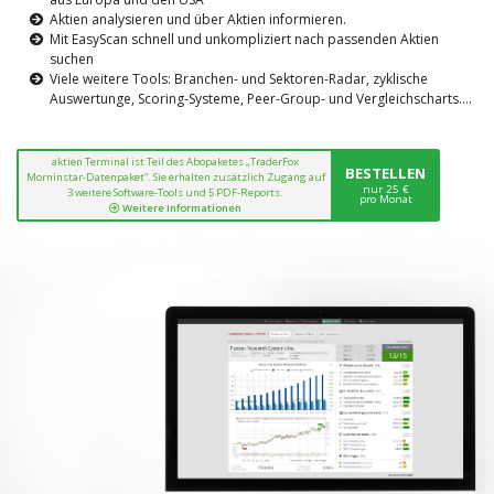
Aktien analysieren und über Aktien informieren.
Mit EasyScan schnell und unkompliziert nach passenden Aktien
suchen
Viele weitere Tools: Branchen- und Sektoren-Radar, zyklische
Auswertunge, Scoring-Systeme, Peer-Group- und Vergleichscharts....
aktien Terminal ist Teil des Abopaketes „TraderFox
BESTELLEN
Morninstar-Datenpaket“. Sie erhalten zusätzlich Zugang auf
nur 25 €
3 weitere Software-Tools und 5 PDF-Reports.
pro Monat
Weitere Informationen