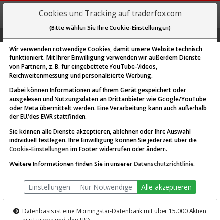
REGIS-
Cookies und Tracking auf traderfox.com
TRIEREN
(Bitte wählen Sie Ihre Cookie-Einstellungen)
Graphs
Explorer
Sector
Scan
Visual
Historie
Macro
Wir verwenden notwendige Cookies, damit unsere Website technisch
funktioniert. Mit Ihrer Einwilligung verwenden wir außerdem Dienste
von Partnern, z. B. für eingebettete YouTube-Videos,
Diese Funktion ist nur für
Reichweitenmessung und personalisierte Werbung.
Premium-Kunden verfügbar
Dabei können Informationen auf Ihrem Gerät gespeichert oder
ausgelesen und Nutzungsdaten an Drittanbieter wie Google/YouTube
oder Meta übermittelt werden. Eine Verarbeitung kann auch außerhalb
der EU/des EWR stattfinden.
Sie können alle Dienste akzeptieren, ablehnen oder Ihre Auswahl
individuell festlegen. Ihre Einwilligung können Sie jederzeit über die
Cookie-Einstellungen
im Footer widerrufen oder ändern.
AKTIEN-TERMINAL
Weitere Informationen finden Sie in unserer
Datenschutzrichtlinie
.
Die Aktienanalyse-Plattform von
Einstellungen
Nur Notwendige
Alle akzeptieren
TraderFox
Datenbasis ist eine Morningstar-Datenbank mit über 15.000 Aktien
aus Europa und den USA