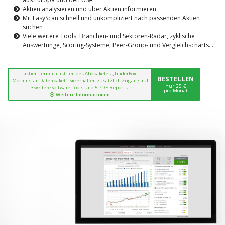
Aktien analysieren und über Aktien informieren.
Mit EasyScan schnell und unkompliziert nach passenden Aktien
suchen
Viele weitere Tools: Branchen- und Sektoren-Radar, zyklische
Auswertunge, Scoring-Systeme, Peer-Group- und Vergleichscharts....
aktien Terminal ist Teil des Abopaketes „TraderFox
BESTELLEN
Morninstar-Datenpaket“. Sie erhalten zusätzlich Zugang auf
nur 25 €
3 weitere Software-Tools und 5 PDF-Reports.
pro Monat
Weitere Informationen