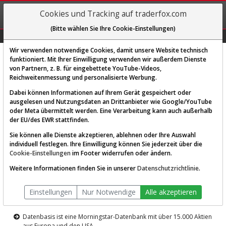
REGIS-
Cookies und Tracking auf traderfox.com
TRIEREN
(Bitte wählen Sie Ihre Cookie-Einstellungen)
Graphs
Explorer
Sector
Scan
Visual
Historie
Macro
Wir verwenden notwendige Cookies, damit unsere Website technisch
funktioniert. Mit Ihrer Einwilligung verwenden wir außerdem Dienste
von Partnern, z. B. für eingebettete YouTube-Videos,
Diese Funktion ist nur für
Reichweitenmessung und personalisierte Werbung.
Premium-Kunden verfügbar
Dabei können Informationen auf Ihrem Gerät gespeichert oder
ausgelesen und Nutzungsdaten an Drittanbieter wie Google/YouTube
oder Meta übermittelt werden. Eine Verarbeitung kann auch außerhalb
der EU/des EWR stattfinden.
Sie können alle Dienste akzeptieren, ablehnen oder Ihre Auswahl
individuell festlegen. Ihre Einwilligung können Sie jederzeit über die
Cookie-Einstellungen
im Footer widerrufen oder ändern.
AKTIEN-TERMINAL
Weitere Informationen finden Sie in unserer
Datenschutzrichtlinie
.
Die Aktienanalyse-Plattform von
Einstellungen
Nur Notwendige
Alle akzeptieren
TraderFox
Datenbasis ist eine Morningstar-Datenbank mit über 15.000 Aktien
aus Europa und den USA