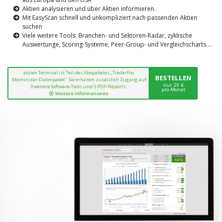
Aktien analysieren und über Aktien informieren.
Mit EasyScan schnell und unkompliziert nach passenden Aktien
suchen
Viele weitere Tools: Branchen- und Sektoren-Radar, zyklische
Auswertunge, Scoring-Systeme, Peer-Group- und Vergleichscharts....
aktien Terminal ist Teil des Abopaketes „TraderFox
BESTELLEN
Morninstar-Datenpaket“. Sie erhalten zusätzlich Zugang auf
nur 25 €
3 weitere Software-Tools und 5 PDF-Reports.
pro Monat
Weitere Informationen