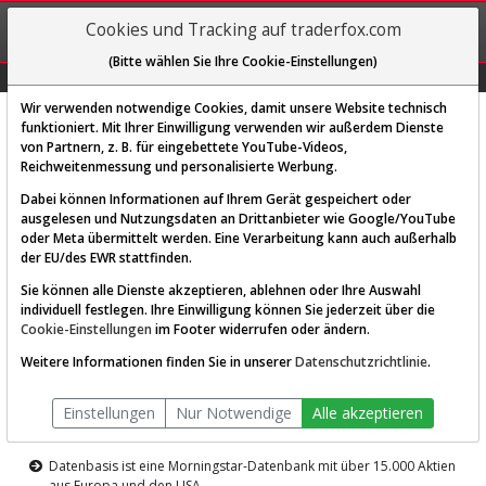
REGIS-
Cookies und Tracking auf traderfox.com
TRIEREN
(Bitte wählen Sie Ihre Cookie-Einstellungen)
Graphs
Explorer
Sector
Scan
Visual
Historie
Macro
Wir verwenden notwendige Cookies, damit unsere Website technisch
funktioniert. Mit Ihrer Einwilligung verwenden wir außerdem Dienste
von Partnern, z. B. für eingebettete YouTube-Videos,
Diese Funktion ist nur für
Reichweitenmessung und personalisierte Werbung.
Premium-Kunden verfügbar
Dabei können Informationen auf Ihrem Gerät gespeichert oder
ausgelesen und Nutzungsdaten an Drittanbieter wie Google/YouTube
oder Meta übermittelt werden. Eine Verarbeitung kann auch außerhalb
der EU/des EWR stattfinden.
Sie können alle Dienste akzeptieren, ablehnen oder Ihre Auswahl
individuell festlegen. Ihre Einwilligung können Sie jederzeit über die
Cookie-Einstellungen
im Footer widerrufen oder ändern.
AKTIEN-TERMINAL
Weitere Informationen finden Sie in unserer
Datenschutzrichtlinie
.
Die Aktienanalyse-Plattform von
Einstellungen
Nur Notwendige
Alle akzeptieren
TraderFox
Datenbasis ist eine Morningstar-Datenbank mit über 15.000 Aktien
aus Europa und den USA