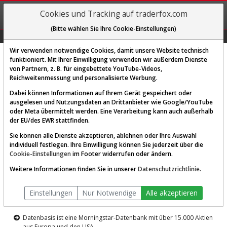
REGIS-
Cookies und Tracking auf traderfox.com
TRIEREN
(Bitte wählen Sie Ihre Cookie-Einstellungen)
Graphs
Explorer
Sector
Scan
Visual
Historie
Macro
Wir verwenden notwendige Cookies, damit unsere Website technisch
funktioniert. Mit Ihrer Einwilligung verwenden wir außerdem Dienste
von Partnern, z. B. für eingebettete YouTube-Videos,
Diese Funktion ist nur für
Reichweitenmessung und personalisierte Werbung.
Premium-Kunden verfügbar
Dabei können Informationen auf Ihrem Gerät gespeichert oder
ausgelesen und Nutzungsdaten an Drittanbieter wie Google/YouTube
oder Meta übermittelt werden. Eine Verarbeitung kann auch außerhalb
der EU/des EWR stattfinden.
Sie können alle Dienste akzeptieren, ablehnen oder Ihre Auswahl
individuell festlegen. Ihre Einwilligung können Sie jederzeit über die
Cookie-Einstellungen
im Footer widerrufen oder ändern.
AKTIEN-TERMINAL
Weitere Informationen finden Sie in unserer
Datenschutzrichtlinie
.
Die Aktienanalyse-Plattform von
Einstellungen
Nur Notwendige
Alle akzeptieren
TraderFox
Datenbasis ist eine Morningstar-Datenbank mit über 15.000 Aktien
aus Europa und den USA