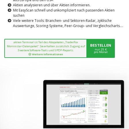
Aktien analysieren und über Aktien informieren.
Mit EasyScan schnell und unkompliziert nach passenden Aktien
suchen
Viele weitere Tools: Branchen- und Sektoren-Radar, zyklische
Auswertunge, Scoring-Systeme, Peer-Group- und Vergleichscharts....
aktien Terminal ist Teil des Abopaketes „TraderFox
BESTELLEN
Morninstar-Datenpaket“. Sie erhalten zusätzlich Zugang auf
nur 25 €
3 weitere Software-Tools und 5 PDF-Reports.
pro Monat
Weitere Informationen