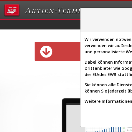
Aktien-Terminal
Daten/Graphs
Ex
Wir verwenden notwendi
verwenden wir außerde
Diese Funk
und personalisierte W
Dabei können Informat
Drittanbieter wie Goo
der EU/des EWR stattfi
Sie können alle Dienste
können Sie jederzeit ü
Weitere Informationen 