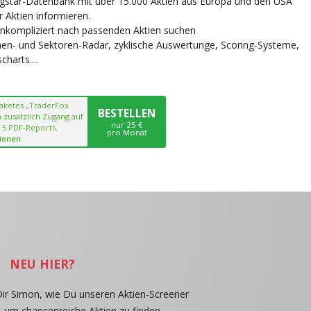
ngstar-Datenbank mit über 15.000 Aktien aus Europa und den USA
r Aktien informieren.
unkompliziert nach passenden Aktien suchen
chen- und Sektoren-Radar, zyklische Auswertunge, Scoring-Systeme,
harts....
paketes „TraderFox
BESTELLEN
 zusätzlich Zugang auf
nur 25 €
 5 PDF-Reports.
pro Monat
ionen
NEU HIER?
Dir Simon, wie Du unseren Aktien-Screener
, um chancenreiche Aktien zu finden.