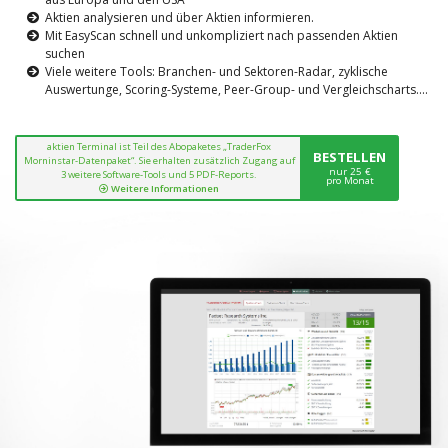
Aktien analysieren und über Aktien informieren.
Mit EasyScan schnell und unkompliziert nach passenden Aktien
suchen
Viele weitere Tools: Branchen- und Sektoren-Radar, zyklische
Auswertunge, Scoring-Systeme, Peer-Group- und Vergleichscharts....
aktien Terminal ist Teil des Abopaketes „TraderFox
BESTELLEN
Morninstar-Datenpaket“. Sie erhalten zusätzlich Zugang auf
nur 25 €
3 weitere Software-Tools und 5 PDF-Reports.
pro Monat
Weitere Informationen