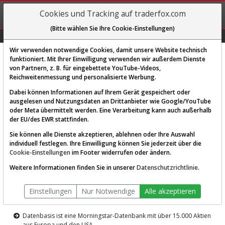
REGIS-
Cookies und Tracking auf traderfox.com
TRIEREN
(Bitte wählen Sie Ihre Cookie-Einstellungen)
Graphs
Explorer
Sector
Scan
Visual
Historie
Macro
Wir verwenden notwendige Cookies, damit unsere Website technisch
funktioniert. Mit Ihrer Einwilligung verwenden wir außerdem Dienste
von Partnern, z. B. für eingebettete YouTube-Videos,
Diese Funktion ist nur für
Reichweitenmessung und personalisierte Werbung.
Premium-Kunden verfügbar
Dabei können Informationen auf Ihrem Gerät gespeichert oder
ausgelesen und Nutzungsdaten an Drittanbieter wie Google/YouTube
oder Meta übermittelt werden. Eine Verarbeitung kann auch außerhalb
der EU/des EWR stattfinden.
Sie können alle Dienste akzeptieren, ablehnen oder Ihre Auswahl
individuell festlegen. Ihre Einwilligung können Sie jederzeit über die
Cookie-Einstellungen
im Footer widerrufen oder ändern.
AKTIEN-TERMINAL
Weitere Informationen finden Sie in unserer
Datenschutzrichtlinie
.
Die Aktienanalyse-Plattform von
Einstellungen
Nur Notwendige
Alle akzeptieren
TraderFox
Datenbasis ist eine Morningstar-Datenbank mit über 15.000 Aktien
aus Europa und den USA