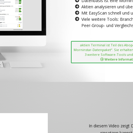
Datenbasis ist eine Morni
Aktien analysieren und übe
Mit EasyScan schnell und 
Viele weitere Tools: Bran
Peer-Group- und Vergleichsc
aktien Terminal ist Teil des Abo
Morninstar-Datenpaket“. Sie erhalten
3 weitere Software-Tools und
Weitere Informat
In diesem Video zeigt 
einsetzen kannst