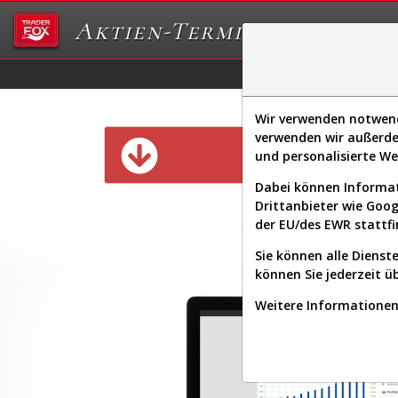
Aktien-Terminal
Daten/Graphs
Ex
Wir verwenden notwendi
verwenden wir außerde
Diese Funk
und personalisierte W
Dabei können Informat
Drittanbieter wie Goo
der EU/des EWR stattfi
Sie können alle Dienste
können Sie jederzeit ü
Weitere Informationen 