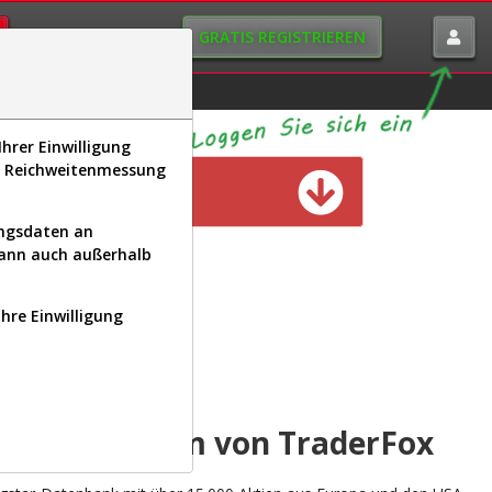
GRATIS REGISTRIEREN
istorie
Macro-View
hrer Einwilligung
s, Reichweitenmessung
n verfügbar
ungsdaten an
kann auch außerhalb
Ihre Einwilligung
INAL
yse-Plattform von TraderFox