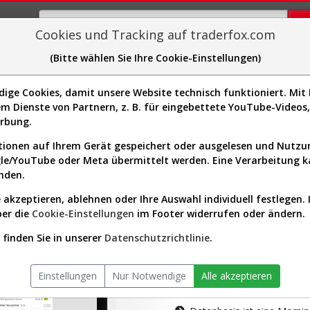
Cookies und Tracking auf traderfox.com
(Bitte wählen Sie Ihre Cookie-Einstellungen)
plorer
Sector-Spider
Easy-Scan
Visualizations
H
ge Cookies, damit unsere Website technisch funktioniert. Mit I
m Dienste von Partnern, z. B. für eingebettete YouTube-Video
tion ist nur für Premium-Kunde
erbung.
ionen auf Ihrem Gerät gespeichert oder ausgelesen und Nutz
gle/YouTube oder Meta übermittelt werden. Eine Verarbeitung 
nden.
 akzeptieren, ablehnen oder Ihre Auswahl individuell festlegen. 
ber die
Cookie-Einstellungen
im Footer widerrufen oder ändern.
AKTIEN-TERM
finden Sie in unserer
Datenschutzrichtlinie
.
Die Aktienanal
Einstellungen
Nur Notwendige
Alle akzeptieren