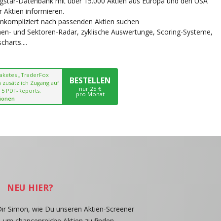
ngstar-Datenbank mit über 15.000 Aktien aus Europa und den USA
r Aktien informieren.
unkompliziert nach passenden Aktien suchen
chen- und Sektoren-Radar, zyklische Auswertunge, Scoring-Systeme,
harts....
paketes „TraderFox
BESTELLEN
 zusätzlich Zugang auf
nur 25 €
 5 PDF-Reports.
pro Monat
ionen
NEU HIER?
Dir Simon, wie Du unseren Aktien-Screener
, um chancenreiche Aktien zu finden.