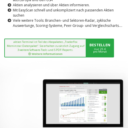
Aktien analysieren und über Aktien informieren.
Mit EasyScan schnell und unkompliziert nach passenden Aktien
suchen
Viele weitere Tools: Branchen- und Sektoren-Radar, zyklische
Auswertunge, Scoring-Systeme, Peer-Group- und Vergleichscharts....
aktien Terminal ist Teil des Abopaketes „TraderFox
BESTELLEN
Morninstar-Datenpaket“. Sie erhalten zusätzlich Zugang auf
nur 25 €
3 weitere Software-Tools und 5 PDF-Reports.
pro Monat
Weitere Informationen