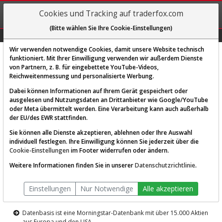
REGIS-
Cookies und Tracking auf traderfox.com
TRIEREN
(Bitte wählen Sie Ihre Cookie-Einstellungen)
Graphs
Explorer
Sector
Scan
Visual
Historie
Macro
Wir verwenden notwendige Cookies, damit unsere Website technisch
funktioniert. Mit Ihrer Einwilligung verwenden wir außerdem Dienste
von Partnern, z. B. für eingebettete YouTube-Videos,
Diese Funktion ist nur für
Reichweitenmessung und personalisierte Werbung.
Premium-Kunden verfügbar
Dabei können Informationen auf Ihrem Gerät gespeichert oder
ausgelesen und Nutzungsdaten an Drittanbieter wie Google/YouTube
oder Meta übermittelt werden. Eine Verarbeitung kann auch außerhalb
der EU/des EWR stattfinden.
Sie können alle Dienste akzeptieren, ablehnen oder Ihre Auswahl
individuell festlegen. Ihre Einwilligung können Sie jederzeit über die
Cookie-Einstellungen
im Footer widerrufen oder ändern.
AKTIEN-TERMINAL
Weitere Informationen finden Sie in unserer
Datenschutzrichtlinie
.
Die Aktienanalyse-Plattform von
Einstellungen
Nur Notwendige
Alle akzeptieren
TraderFox
Datenbasis ist eine Morningstar-Datenbank mit über 15.000 Aktien
aus Europa und den USA