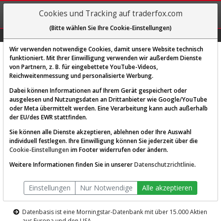
REGIS-
Cookies und Tracking auf traderfox.com
TRIEREN
(Bitte wählen Sie Ihre Cookie-Einstellungen)
Graphs
Explorer
Sector
Scan
Visual
Historie
Macro
Wir verwenden notwendige Cookies, damit unsere Website technisch
funktioniert. Mit Ihrer Einwilligung verwenden wir außerdem Dienste
von Partnern, z. B. für eingebettete YouTube-Videos,
Diese Funktion ist nur für
Reichweitenmessung und personalisierte Werbung.
Premium-Kunden verfügbar
Dabei können Informationen auf Ihrem Gerät gespeichert oder
ausgelesen und Nutzungsdaten an Drittanbieter wie Google/YouTube
oder Meta übermittelt werden. Eine Verarbeitung kann auch außerhalb
der EU/des EWR stattfinden.
Sie können alle Dienste akzeptieren, ablehnen oder Ihre Auswahl
individuell festlegen. Ihre Einwilligung können Sie jederzeit über die
Cookie-Einstellungen
im Footer widerrufen oder ändern.
AKTIEN-TERMINAL
Weitere Informationen finden Sie in unserer
Datenschutzrichtlinie
.
Die Aktienanalyse-Plattform von
Einstellungen
Nur Notwendige
Alle akzeptieren
TraderFox
Datenbasis ist eine Morningstar-Datenbank mit über 15.000 Aktien
aus Europa und den USA