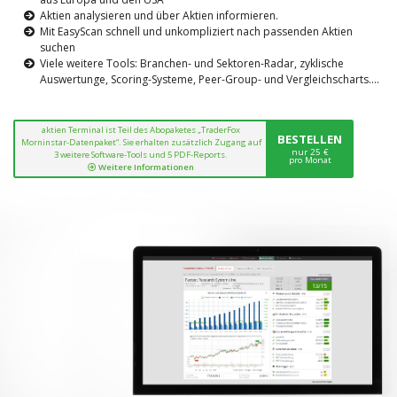
Aktien analysieren und über Aktien informieren.
Mit EasyScan schnell und unkompliziert nach passenden Aktien
suchen
Viele weitere Tools: Branchen- und Sektoren-Radar, zyklische
Auswertunge, Scoring-Systeme, Peer-Group- und Vergleichscharts....
aktien Terminal ist Teil des Abopaketes „TraderFox
BESTELLEN
Morninstar-Datenpaket“. Sie erhalten zusätzlich Zugang auf
nur 25 €
3 weitere Software-Tools und 5 PDF-Reports.
pro Monat
Weitere Informationen