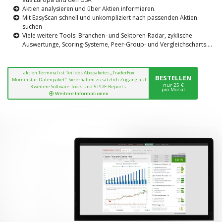
Aktien analysieren und über Aktien informieren.
Mit EasyScan schnell und unkompliziert nach passenden Aktien
suchen
Viele weitere Tools: Branchen- und Sektoren-Radar, zyklische
Auswertunge, Scoring-Systeme, Peer-Group- und Vergleichscharts....
aktien Terminal ist Teil des Abopaketes „TraderFox
BESTELLEN
Morninstar-Datenpaket“. Sie erhalten zusätzlich Zugang auf
nur 25 €
3 weitere Software-Tools und 5 PDF-Reports.
pro Monat
Weitere Informationen