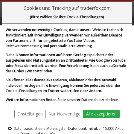
REGIS-
Cookies und Tracking auf traderfox.com
TRIEREN
(Bitte wählen Sie Ihre Cookie-Einstellungen)
Graphs
Explorer
Sector
Scan
Visual
Historie
Macro
Wir verwenden notwendige Cookies, damit unsere Website technisch
funktioniert. Mit Ihrer Einwilligung verwenden wir außerdem Dienste
von Partnern, z. B. für eingebettete YouTube-Videos,
Diese Funktion ist nur für
Reichweitenmessung und personalisierte Werbung.
Premium-Kunden verfügbar
Dabei können Informationen auf Ihrem Gerät gespeichert oder
ausgelesen und Nutzungsdaten an Drittanbieter wie Google/YouTube
oder Meta übermittelt werden. Eine Verarbeitung kann auch außerhalb
der EU/des EWR stattfinden.
Sie können alle Dienste akzeptieren, ablehnen oder Ihre Auswahl
individuell festlegen. Ihre Einwilligung können Sie jederzeit über die
Cookie-Einstellungen
im Footer widerrufen oder ändern.
AKTIEN-TERMINAL
Weitere Informationen finden Sie in unserer
Datenschutzrichtlinie
.
Die Aktienanalyse-Plattform von
Einstellungen
Nur Notwendige
Alle akzeptieren
TraderFox
Datenbasis ist eine Morningstar-Datenbank mit über 15.000 Aktien
aus Europa und den USA