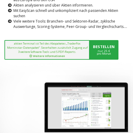
Aktien analysieren und über Aktien informieren.
Mit EasyScan schnell und unkompliziert nach passenden Aktien
suchen
Viele weitere Tools: Branchen- und Sektoren-Radar, zyklische
Auswertunge, Scoring-Systeme, Peer-Group- und Vergleichscharts....
aktien Terminal ist Teil des Abopaketes „TraderFox
BESTELLEN
Morninstar-Datenpaket“. Sie erhalten zusätzlich Zugang auf
nur 25 €
3 weitere Software-Tools und 5 PDF-Reports.
pro Monat
Weitere Informationen