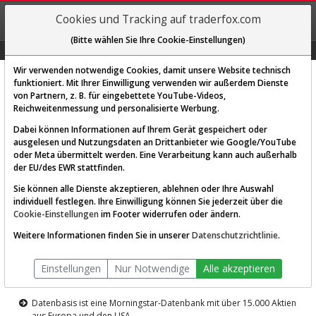
REGIS-
Cookies und Tracking auf traderfox.com
TRIEREN
(Bitte wählen Sie Ihre Cookie-Einstellungen)
Graphs
Explorer
Sector
Scan
Visual
Historie
Macro
Wir verwenden notwendige Cookies, damit unsere Website technisch
funktioniert. Mit Ihrer Einwilligung verwenden wir außerdem Dienste
von Partnern, z. B. für eingebettete YouTube-Videos,
Diese Funktion ist nur für
Reichweitenmessung und personalisierte Werbung.
Premium-Kunden verfügbar
Dabei können Informationen auf Ihrem Gerät gespeichert oder
ausgelesen und Nutzungsdaten an Drittanbieter wie Google/YouTube
oder Meta übermittelt werden. Eine Verarbeitung kann auch außerhalb
der EU/des EWR stattfinden.
Sie können alle Dienste akzeptieren, ablehnen oder Ihre Auswahl
individuell festlegen. Ihre Einwilligung können Sie jederzeit über die
Cookie-Einstellungen
im Footer widerrufen oder ändern.
AKTIEN-TERMINAL
Weitere Informationen finden Sie in unserer
Datenschutzrichtlinie
.
Die Aktienanalyse-Plattform von
Einstellungen
Nur Notwendige
Alle akzeptieren
TraderFox
Datenbasis ist eine Morningstar-Datenbank mit über 15.000 Aktien
aus Europa und den USA