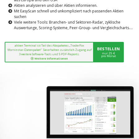
Aktien analysieren und über Aktien informieren.
Mit EasyScan schnell und unkompliziert nach passenden Aktien
suchen
Viele weitere Tools: Branchen- und Sektoren-Radar, zyklische
Auswertunge, Scoring-Systeme, Peer-Group- und Vergleichscharts....
aktien Terminal ist Teil des Abopaketes „TraderFox
BESTELLEN
Morninstar-Datenpaket“. Sie erhalten zusätzlich Zugang auf
nur 25 €
3 weitere Software-Tools und 5 PDF-Reports.
pro Monat
Weitere Informationen