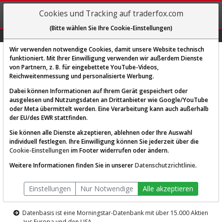
REGIS-
Cookies und Tracking auf traderfox.com
TRIEREN
(Bitte wählen Sie Ihre Cookie-Einstellungen)
Graphs
Explorer
Sector
Scan
Visual
Historie
Macro
Wir verwenden notwendige Cookies, damit unsere Website technisch
funktioniert. Mit Ihrer Einwilligung verwenden wir außerdem Dienste
von Partnern, z. B. für eingebettete YouTube-Videos,
Diese Funktion ist nur für
Reichweitenmessung und personalisierte Werbung.
Premium-Kunden verfügbar
Dabei können Informationen auf Ihrem Gerät gespeichert oder
ausgelesen und Nutzungsdaten an Drittanbieter wie Google/YouTube
oder Meta übermittelt werden. Eine Verarbeitung kann auch außerhalb
der EU/des EWR stattfinden.
Sie können alle Dienste akzeptieren, ablehnen oder Ihre Auswahl
individuell festlegen. Ihre Einwilligung können Sie jederzeit über die
Cookie-Einstellungen
im Footer widerrufen oder ändern.
AKTIEN-TERMINAL
Weitere Informationen finden Sie in unserer
Datenschutzrichtlinie
.
Die Aktienanalyse-Plattform von
Einstellungen
Nur Notwendige
Alle akzeptieren
TraderFox
Datenbasis ist eine Morningstar-Datenbank mit über 15.000 Aktien
aus Europa und den USA