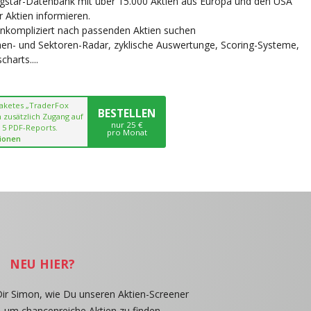
ngstar-Datenbank mit über 15.000 Aktien aus Europa und den USA
r Aktien informieren.
unkompliziert nach passenden Aktien suchen
chen- und Sektoren-Radar, zyklische Auswertunge, Scoring-Systeme,
harts....
paketes „TraderFox
BESTELLEN
 zusätzlich Zugang auf
nur 25 €
 5 PDF-Reports.
pro Monat
ionen
NEU HIER?
Dir Simon, wie Du unseren Aktien-Screener
, um chancenreiche Aktien zu finden.