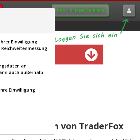
GRATIS REGISTRIEREN
istorie
Macro-View
hrer Einwilligung
s, Reichweitenmessung
n verfügbar
ungsdaten an
kann auch außerhalb
Ihre Einwilligung
INAL
yse-Plattform von TraderFox