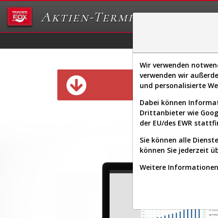
Aktien-Terminal
Daten/Graphs
Ex
Wir verwenden notwendi
verwenden wir außerde
Diese Funk
und personalisierte W
Dabei können Informat
Drittanbieter wie Goo
der EU/des EWR stattfi
Sie können alle Dienste
können Sie jederzeit ü
Weitere Informationen 