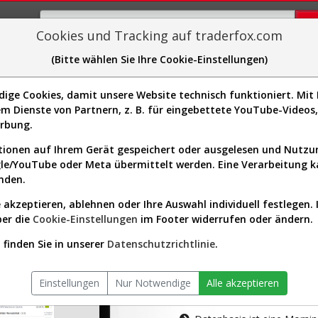
Cookies und Tracking auf traderfox.com
(Bitte wählen Sie Ihre Cookie-Einstellungen)
plorer
Sector-Spider
Easy-Scan
Visualizations
H
ge Cookies, damit unsere Website technisch funktioniert. Mit I
m Dienste von Partnern, z. B. für eingebettete YouTube-Video
tion ist nur für Premium-Kunde
erbung.
ionen auf Ihrem Gerät gespeichert oder ausgelesen und Nutz
gle/YouTube oder Meta übermittelt werden. Eine Verarbeitung 
nden.
 akzeptieren, ablehnen oder Ihre Auswahl individuell festlegen. 
ber die
Cookie-Einstellungen
im Footer widerrufen oder ändern.
AKTIEN-TERM
finden Sie in unserer
Datenschutzrichtlinie
.
Die Aktienanal
Einstellungen
Nur Notwendige
Alle akzeptieren