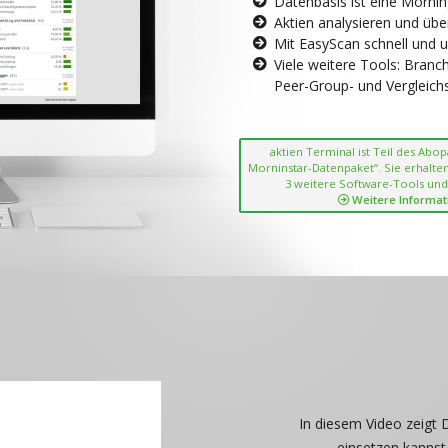
Datenbasis ist eine Morni
Aktien analysieren und übe
Mit EasyScan schnell und 
Viele weitere Tools: Bran
Peer-Group- und Vergleichsc
aktien Terminal ist Teil des Abo
Morninstar-Datenpaket“. Sie erhalten
3 weitere Software-Tools und
Weitere Informat
In diesem Video zeigt 
einsetzen kannst