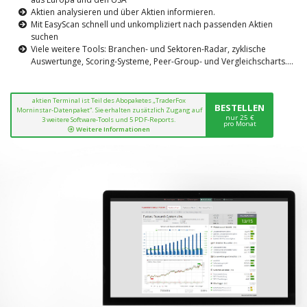
Aktien analysieren und über Aktien informieren.
Mit EasyScan schnell und unkompliziert nach passenden Aktien
suchen
Viele weitere Tools: Branchen- und Sektoren-Radar, zyklische
Auswertunge, Scoring-Systeme, Peer-Group- und Vergleichscharts....
aktien Terminal ist Teil des Abopaketes „TraderFox
BESTELLEN
Morninstar-Datenpaket“. Sie erhalten zusätzlich Zugang auf
nur 25 €
3 weitere Software-Tools und 5 PDF-Reports.
pro Monat
Weitere Informationen