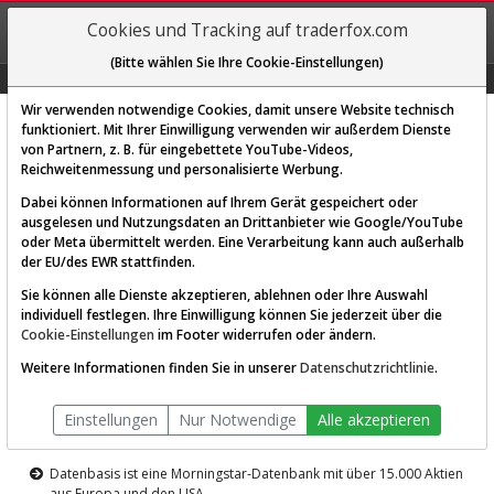
REGIS-
Cookies und Tracking auf traderfox.com
TRIEREN
(Bitte wählen Sie Ihre Cookie-Einstellungen)
Graphs
Explorer
Sector
Scan
Visual
Historie
Macro
Wir verwenden notwendige Cookies, damit unsere Website technisch
funktioniert. Mit Ihrer Einwilligung verwenden wir außerdem Dienste
von Partnern, z. B. für eingebettete YouTube-Videos,
Diese Funktion ist nur für
Reichweitenmessung und personalisierte Werbung.
Premium-Kunden verfügbar
Dabei können Informationen auf Ihrem Gerät gespeichert oder
ausgelesen und Nutzungsdaten an Drittanbieter wie Google/YouTube
oder Meta übermittelt werden. Eine Verarbeitung kann auch außerhalb
der EU/des EWR stattfinden.
Sie können alle Dienste akzeptieren, ablehnen oder Ihre Auswahl
individuell festlegen. Ihre Einwilligung können Sie jederzeit über die
Cookie-Einstellungen
im Footer widerrufen oder ändern.
AKTIEN-TERMINAL
Weitere Informationen finden Sie in unserer
Datenschutzrichtlinie
.
Die Aktienanalyse-Plattform von
Einstellungen
Nur Notwendige
Alle akzeptieren
TraderFox
Datenbasis ist eine Morningstar-Datenbank mit über 15.000 Aktien
aus Europa und den USA