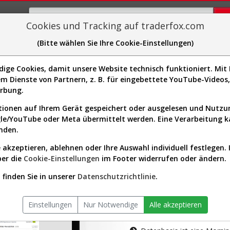
Cookies und Tracking auf traderfox.com
(Bitte wählen Sie Ihre Cookie-Einstellungen)
plorer
Sector-Spider
Easy-Scan
Visualizations
H
ge Cookies, damit unsere Website technisch funktioniert. Mit I
m Dienste von Partnern, z. B. für eingebettete YouTube-Video
tion ist nur für Premium-Kunde
erbung.
ionen auf Ihrem Gerät gespeichert oder ausgelesen und Nutz
gle/YouTube oder Meta übermittelt werden. Eine Verarbeitung 
nden.
 akzeptieren, ablehnen oder Ihre Auswahl individuell festlegen. 
ber die
Cookie-Einstellungen
im Footer widerrufen oder ändern.
AKTIEN-TERM
finden Sie in unserer
Datenschutzrichtlinie
.
Die Aktienanal
Einstellungen
Nur Notwendige
Alle akzeptieren