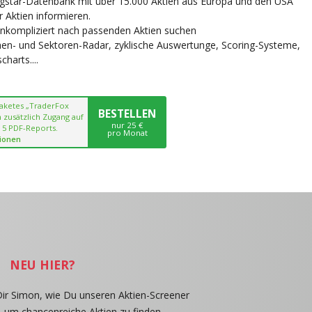
ngstar-Datenbank mit über 15.000 Aktien aus Europa und den USA
r Aktien informieren.
unkompliziert nach passenden Aktien suchen
chen- und Sektoren-Radar, zyklische Auswertunge, Scoring-Systeme,
harts....
paketes „TraderFox
BESTELLEN
 zusätzlich Zugang auf
nur 25 €
 5 PDF-Reports.
pro Monat
ionen
NEU HIER?
Dir Simon, wie Du unseren Aktien-Screener
, um chancenreiche Aktien zu finden.