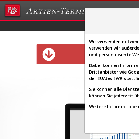
Aktien-Terminal
Daten/Graphs
Ex
Wir verwenden notwendi
verwenden wir außerde
Diese Funk
und personalisierte W
Dabei können Informat
Drittanbieter wie Goo
der EU/des EWR stattfi
Sie können alle Dienste
können Sie jederzeit ü
Weitere Informationen 