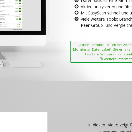
Datenbasis ist eine Morni
Aktien analysieren und übe
Mit EasyScan schnell und 
Viele weitere Tools: Bran
Peer-Group- und Vergleichsc
aktien Terminal ist Teil des Abo
Morninstar-Datenpaket“. Sie erhalten
3 weitere Software-Tools und
Weitere Informat
In diesem Video zeigt 
einsetzen kannst