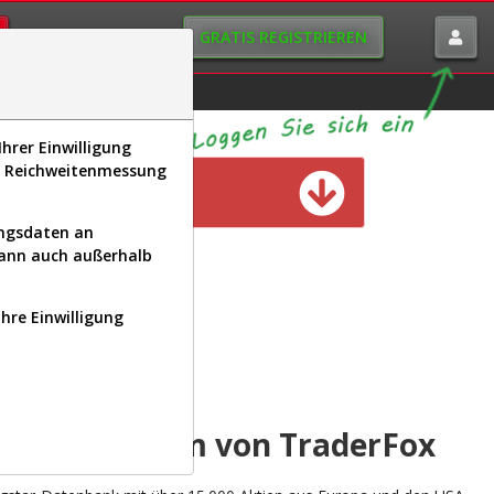
GRATIS REGISTRIEREN
istorie
Macro-View
hrer Einwilligung
s, Reichweitenmessung
n verfügbar
ungsdaten an
kann auch außerhalb
Ihre Einwilligung
INAL
yse-Plattform von TraderFox