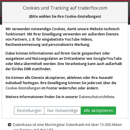
REGIS-
Cookies und Tracking auf traderfox.com
TRIEREN
(Bitte wählen Sie Ihre Cookie-Einstellungen)
Graphs
Explorer
Sector
Scan
Visual
Historie
Macro
Wir verwenden notwendige Cookies, damit unsere Website technisch
funktioniert. Mit Ihrer Einwilligung verwenden wir außerdem Dienste
von Partnern, z. B. für eingebettete YouTube-Videos,
Diese Funktion ist nur für
Reichweitenmessung und personalisierte Werbung.
Premium-Kunden verfügbar
Dabei können Informationen auf Ihrem Gerät gespeichert oder
ausgelesen und Nutzungsdaten an Drittanbieter wie Google/YouTube
oder Meta übermittelt werden. Eine Verarbeitung kann auch außerhalb
der EU/des EWR stattfinden.
Sie können alle Dienste akzeptieren, ablehnen oder Ihre Auswahl
individuell festlegen. Ihre Einwilligung können Sie jederzeit über die
Cookie-Einstellungen
im Footer widerrufen oder ändern.
AKTIEN-TERMINAL
Weitere Informationen finden Sie in unserer
Datenschutzrichtlinie
.
Die Aktienanalyse-Plattform von
Einstellungen
Nur Notwendige
Alle akzeptieren
TraderFox
Datenbasis ist eine Morningstar-Datenbank mit über 15.000 Aktien
aus Europa und den USA