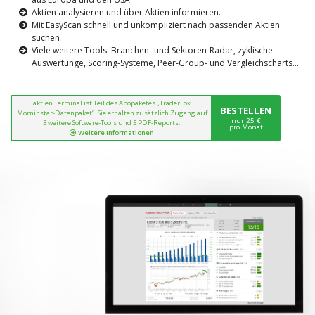
Aktien analysieren und über Aktien informieren.
Mit EasyScan schnell und unkompliziert nach passenden Aktien
suchen
Viele weitere Tools: Branchen- und Sektoren-Radar, zyklische
Auswertunge, Scoring-Systeme, Peer-Group- und Vergleichscharts....
aktien Terminal ist Teil des Abopaketes „TraderFox
BESTELLEN
Morninstar-Datenpaket“. Sie erhalten zusätzlich Zugang auf
nur 25 €
3 weitere Software-Tools und 5 PDF-Reports.
pro Monat
Weitere Informationen