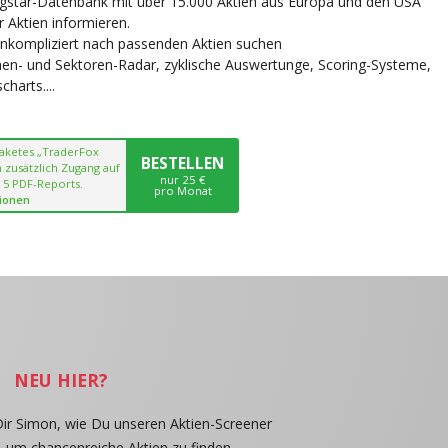
ngstar-Datenbank mit über 15.000 Aktien aus Europa und den USA
r Aktien informieren.
unkompliziert nach passenden Aktien suchen
chen- und Sektoren-Radar, zyklische Auswertunge, Scoring-Systeme,
harts....
paketes „TraderFox
BESTELLEN
 zusätzlich Zugang auf
nur 25 €
 5 PDF-Reports.
pro Monat
ionen
NEU HIER?
Dir Simon, wie Du unseren Aktien-Screener
, um chancenreiche Aktien zu finden.