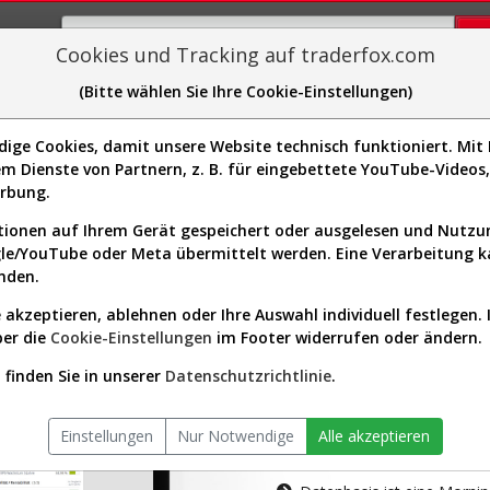
Cookies und Tracking auf traderfox.com
(Bitte wählen Sie Ihre Cookie-Einstellungen)
plorer
Sector-Spider
Easy-Scan
Visualizations
H
ge Cookies, damit unsere Website technisch funktioniert. Mit I
m Dienste von Partnern, z. B. für eingebettete YouTube-Video
tion ist nur für Premium-Kunde
erbung.
ionen auf Ihrem Gerät gespeichert oder ausgelesen und Nutz
gle/YouTube oder Meta übermittelt werden. Eine Verarbeitung 
nden.
 akzeptieren, ablehnen oder Ihre Auswahl individuell festlegen. 
ber die
Cookie-Einstellungen
im Footer widerrufen oder ändern.
AKTIEN-TERM
finden Sie in unserer
Datenschutzrichtlinie
.
Die Aktienanal
Einstellungen
Nur Notwendige
Alle akzeptieren