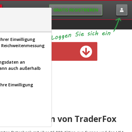
GRATIS REGISTRIEREN
istorie
Macro-View
hrer Einwilligung
s, Reichweitenmessung
n verfügbar
ungsdaten an
kann auch außerhalb
Ihre Einwilligung
INAL
yse-Plattform von TraderFox