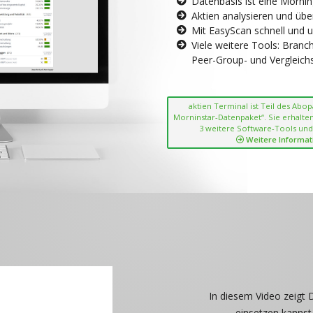
Datenbasis ist eine Morni
Aktien analysieren und übe
Mit EasyScan schnell und 
Viele weitere Tools: Bran
Peer-Group- und Vergleichsc
aktien Terminal ist Teil des Abo
Morninstar-Datenpaket“. Sie erhalten
3 weitere Software-Tools und
Weitere Informat
In diesem Video zeigt 
einsetzen kannst