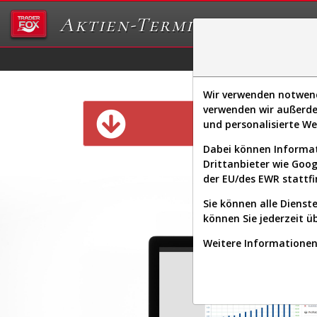
Aktien-Terminal
Daten/Graphs
Ex
Wir verwenden notwendi
verwenden wir außerde
Diese Funk
und personalisierte W
Dabei können Informat
Drittanbieter wie Goo
der EU/des EWR stattfi
Sie können alle Dienste
können Sie jederzeit ü
Weitere Informationen 