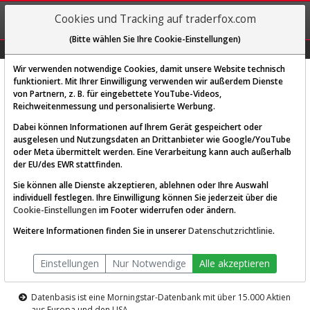
REGIS-
Cookies und Tracking auf traderfox.com
TRIEREN
(Bitte wählen Sie Ihre Cookie-Einstellungen)
Graphs
Explorer
Sector
Scan
Visual
Historie
Macro
Wir verwenden notwendige Cookies, damit unsere Website technisch
funktioniert. Mit Ihrer Einwilligung verwenden wir außerdem Dienste
von Partnern, z. B. für eingebettete YouTube-Videos,
Diese Funktion ist nur für
Reichweitenmessung und personalisierte Werbung.
Premium-Kunden verfügbar
Dabei können Informationen auf Ihrem Gerät gespeichert oder
ausgelesen und Nutzungsdaten an Drittanbieter wie Google/YouTube
oder Meta übermittelt werden. Eine Verarbeitung kann auch außerhalb
der EU/des EWR stattfinden.
Sie können alle Dienste akzeptieren, ablehnen oder Ihre Auswahl
individuell festlegen. Ihre Einwilligung können Sie jederzeit über die
Cookie-Einstellungen
im Footer widerrufen oder ändern.
AKTIEN-TERMINAL
Weitere Informationen finden Sie in unserer
Datenschutzrichtlinie
.
Die Aktienanalyse-Plattform von
Einstellungen
Nur Notwendige
Alle akzeptieren
TraderFox
Datenbasis ist eine Morningstar-Datenbank mit über 15.000 Aktien
aus Europa und den USA