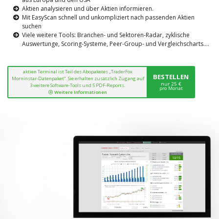
Aktien analysieren und über Aktien informieren.
Mit EasyScan schnell und unkompliziert nach passenden Aktien
suchen
Viele weitere Tools: Branchen- und Sektoren-Radar, zyklische
Auswertunge, Scoring-Systeme, Peer-Group- und Vergleichscharts....
aktien Terminal ist Teil des Abopaketes „TraderFox
BESTELLEN
Morninstar-Datenpaket“. Sie erhalten zusätzlich Zugang auf
nur 25 €
3 weitere Software-Tools und 5 PDF-Reports.
pro Monat
Weitere Informationen