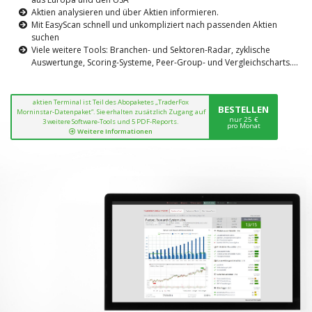
Aktien analysieren und über Aktien informieren.
Mit EasyScan schnell und unkompliziert nach passenden Aktien
suchen
Viele weitere Tools: Branchen- und Sektoren-Radar, zyklische
Auswertunge, Scoring-Systeme, Peer-Group- und Vergleichscharts....
aktien Terminal ist Teil des Abopaketes „TraderFox
BESTELLEN
Morninstar-Datenpaket“. Sie erhalten zusätzlich Zugang auf
nur 25 €
3 weitere Software-Tools und 5 PDF-Reports.
pro Monat
Weitere Informationen