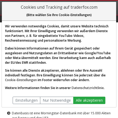
REGIS-
Cookies und Tracking auf traderfox.com
TRIEREN
(Bitte wählen Sie Ihre Cookie-Einstellungen)
Graphs
Explorer
Sector
Scan
Visual
Historie
Macro
Wir verwenden notwendige Cookies, damit unsere Website technisch
funktioniert. Mit Ihrer Einwilligung verwenden wir außerdem Dienste
von Partnern, z. B. für eingebettete YouTube-Videos,
Diese Funktion ist nur für
Reichweitenmessung und personalisierte Werbung.
Premium-Kunden verfügbar
Dabei können Informationen auf Ihrem Gerät gespeichert oder
ausgelesen und Nutzungsdaten an Drittanbieter wie Google/YouTube
oder Meta übermittelt werden. Eine Verarbeitung kann auch außerhalb
der EU/des EWR stattfinden.
Sie können alle Dienste akzeptieren, ablehnen oder Ihre Auswahl
individuell festlegen. Ihre Einwilligung können Sie jederzeit über die
Cookie-Einstellungen
im Footer widerrufen oder ändern.
AKTIEN-TERMINAL
Weitere Informationen finden Sie in unserer
Datenschutzrichtlinie
.
Die Aktienanalyse-Plattform von
Einstellungen
Nur Notwendige
Alle akzeptieren
TraderFox
Datenbasis ist eine Morningstar-Datenbank mit über 15.000 Aktien
aus Europa und den USA