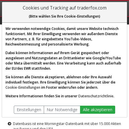
REGIS-
Cookies und Tracking auf traderfox.com
TRIEREN
(Bitte wählen Sie Ihre Cookie-Einstellungen)
Graphs
Explorer
Sector
Scan
Visual
Historie
Macro
Wir verwenden notwendige Cookies, damit unsere Website technisch
funktioniert. Mit Ihrer Einwilligung verwenden wir außerdem Dienste
von Partnern, z. B. für eingebettete YouTube-Videos,
Diese Funktion ist nur für
Reichweitenmessung und personalisierte Werbung.
Premium-Kunden verfügbar
Dabei können Informationen auf Ihrem Gerät gespeichert oder
ausgelesen und Nutzungsdaten an Drittanbieter wie Google/YouTube
oder Meta übermittelt werden. Eine Verarbeitung kann auch außerhalb
der EU/des EWR stattfinden.
Sie können alle Dienste akzeptieren, ablehnen oder Ihre Auswahl
individuell festlegen. Ihre Einwilligung können Sie jederzeit über die
Cookie-Einstellungen
im Footer widerrufen oder ändern.
AKTIEN-TERMINAL
Weitere Informationen finden Sie in unserer
Datenschutzrichtlinie
.
Die Aktienanalyse-Plattform von
Einstellungen
Nur Notwendige
Alle akzeptieren
TraderFox
Datenbasis ist eine Morningstar-Datenbank mit über 15.000 Aktien
aus Europa und den USA