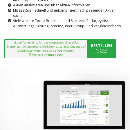
Aktien analysieren und über Aktien informieren.
Mit EasyScan schnell und unkompliziert nach passenden Aktien
suchen
Viele weitere Tools: Branchen- und Sektoren-Radar, zyklische
Auswertunge, Scoring-Systeme, Peer-Group- und Vergleichscharts....
aktien Terminal ist Teil des Abopaketes „TraderFox
BESTELLEN
Morninstar-Datenpaket“. Sie erhalten zusätzlich Zugang auf
nur 25 €
3 weitere Software-Tools und 5 PDF-Reports.
pro Monat
Weitere Informationen