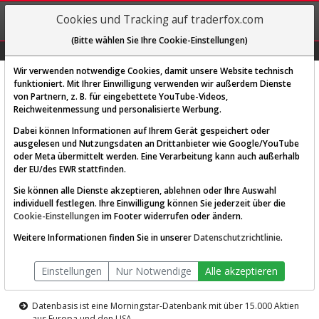
REGIS-
Cookies und Tracking auf traderfox.com
TRIEREN
(Bitte wählen Sie Ihre Cookie-Einstellungen)
Graphs
Explorer
Sector
Scan
Visual
Historie
Macro
Wir verwenden notwendige Cookies, damit unsere Website technisch
funktioniert. Mit Ihrer Einwilligung verwenden wir außerdem Dienste
von Partnern, z. B. für eingebettete YouTube-Videos,
Diese Funktion ist nur für
Reichweitenmessung und personalisierte Werbung.
Premium-Kunden verfügbar
Dabei können Informationen auf Ihrem Gerät gespeichert oder
ausgelesen und Nutzungsdaten an Drittanbieter wie Google/YouTube
oder Meta übermittelt werden. Eine Verarbeitung kann auch außerhalb
der EU/des EWR stattfinden.
Sie können alle Dienste akzeptieren, ablehnen oder Ihre Auswahl
individuell festlegen. Ihre Einwilligung können Sie jederzeit über die
Cookie-Einstellungen
im Footer widerrufen oder ändern.
AKTIEN-TERMINAL
Weitere Informationen finden Sie in unserer
Datenschutzrichtlinie
.
Die Aktienanalyse-Plattform von
Einstellungen
Nur Notwendige
Alle akzeptieren
TraderFox
Datenbasis ist eine Morningstar-Datenbank mit über 15.000 Aktien
aus Europa und den USA