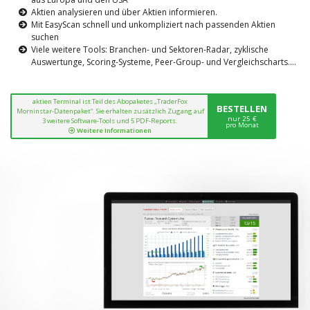
Aktien analysieren und über Aktien informieren.
Mit EasyScan schnell und unkompliziert nach passenden Aktien
suchen
Viele weitere Tools: Branchen- und Sektoren-Radar, zyklische
Auswertunge, Scoring-Systeme, Peer-Group- und Vergleichscharts....
aktien Terminal ist Teil des Abopaketes „TraderFox
BESTELLEN
Morninstar-Datenpaket“. Sie erhalten zusätzlich Zugang auf
nur 25 €
3 weitere Software-Tools und 5 PDF-Reports.
pro Monat
Weitere Informationen