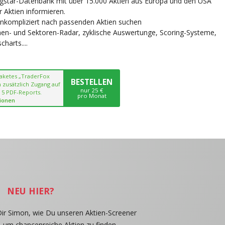
ngstar-Datenbank mit über 15.000 Aktien aus Europa und den USA
r Aktien informieren.
unkompliziert nach passenden Aktien suchen
chen- und Sektoren-Radar, zyklische Auswertunge, Scoring-Systeme,
harts....
paketes „TraderFox
BESTELLEN
 zusätzlich Zugang auf
nur 25 €
 5 PDF-Reports.
pro Monat
ionen
NEU HIER?
Dir Simon, wie Du unseren Aktien-Screener
, um chancenreiche Aktien zu finden.