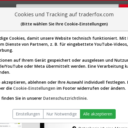
Cookies und Tracking auf traderfox.com
(Bitte wählen Sie Ihre Cookie-Einstellungen)
plorer
Sector-Spider
Easy-Scan
Visualizations
H
ge Cookies, damit unsere Website technisch funktioniert. Mit I
m Dienste von Partnern, z. B. für eingebettete YouTube-Video
tion ist nur für Premium-Kunde
erbung.
ionen auf Ihrem Gerät gespeichert oder ausgelesen und Nutz
gle/YouTube oder Meta übermittelt werden. Eine Verarbeitung 
nden.
 akzeptieren, ablehnen oder Ihre Auswahl individuell festlegen. 
ber die
Cookie-Einstellungen
im Footer widerrufen oder ändern.
AKTIEN-TERM
finden Sie in unserer
Datenschutzrichtlinie
.
Die Aktienanal
Einstellungen
Nur Notwendige
Alle akzeptieren