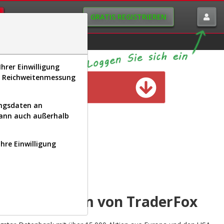
GRATIS REGISTRIEREN
istorie
Macro-View
hrer Einwilligung
s, Reichweitenmessung
n verfügbar
ungsdaten an
kann auch außerhalb
Ihre Einwilligung
INAL
yse-Plattform von TraderFox