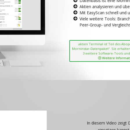
Datenbasis ist eine Morni
Aktien analysieren und übe
Mit EasyScan schnell und 
Viele weitere Tools: Bran
Peer-Group- und Vergleichsc
aktien Terminal ist Teil des Abo
Morninstar-Datenpaket“. Sie erhalten
3 weitere Software-Tools und
Weitere Informat
In diesem Video zeigt 
einsetzen kannst