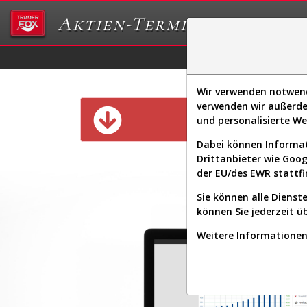
Aktien-Terminal
Daten/Graphs
Ex
Wir verwenden notwendi
verwenden wir außerde
Diese Funk
und personalisierte W
Dabei können Informat
Drittanbieter wie Goo
der EU/des EWR stattfi
Sie können alle Dienste
können Sie jederzeit ü
Weitere Informationen 