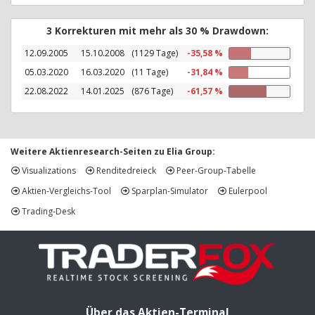
3 Korrekturen mit mehr als 30 % Drawdown:
12.09.2005
15.10.2008
(1129 Tage)
-35,58 %
05.03.2020
16.03.2020
(11 Tage)
-31,84 %
22.08.2022
14.01.2025
(876 Tage)
-61,57 %
Weitere Aktienresearch-Seiten zu Elia Group:
Visualizations
Renditedreieck
Peer-Group-Tabelle
Aktien-Vergleichs-Tool
Sparplan-Simulator
Eulerpool
Trading-Desk
Über das Aktien-Terminal