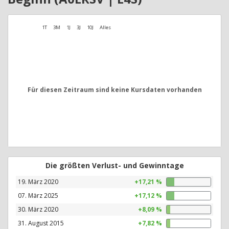
1T
3M
1J
3J
10J
Alles
Für diesen Zeitraum sind keine Kursdaten vorhanden
Die größten Verlust- und Gewinntage
19. März 2020
+17,21 %
07. März 2025
+17,12 %
30. März 2020
+8,09 %
31. August 2015
+7,82 %