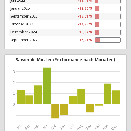
Juni 2022
-11,41 %
Januar 2025
-12,30 %
September 2023
-13,01 %
Oktober 2024
-14,95 %
Dezember 2024
-16,07 %
September 2022
-16,91 %
Saisonale Muster (Performance nach Monaten)
3
2
1
0
−1
Okt
Jan
Feb
Mär
Apr
Mai
Jun
Jul
Aug
Sep
Nov
Dez