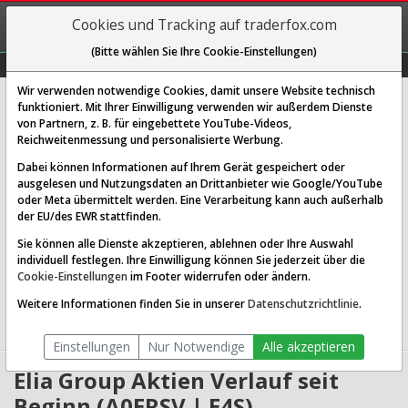
REGIS-
Cookies und Tracking auf traderfox.com
TRIEREN
(Bitte wählen Sie Ihre Cookie-Einstellungen)
Graphs
Explorer
Sector
Scan
Visual
Historie
Macro
Wir verwenden notwendige Cookies, damit unsere Website technisch
Elia Group
funktioniert. Mit Ihrer Einwilligung verwenden wir außerdem Dienste
von Partnern, z. B. für eingebettete YouTube-Videos,
[E4S | WKN A0ERSV | ISIN BE0003822393]
Reichweitenmessung und personalisierte Werbung.
132,800 €
0,15 %
Dabei können Informationen auf Ihrem Gerät gespeichert oder
ausgelesen und Nutzungsdaten an Drittanbieter wie Google/YouTube
Echtzeit-Aktienkurs
08.08.2026 05:58 Uhr
oder Meta übermittelt werden. Eine Verarbeitung kann auch außerhalb
BID:
132,500 €
ASK:
133,100 €
der EU/des EWR stattfinden.
Sie können alle Dienste akzeptieren, ablehnen oder Ihre Auswahl
Website:
individuell festlegen. Ihre Einwilligung können Sie jederzeit über die
Sektor:
Utilities / Utilities - Regulated Electric
Cookie-Einstellungen
im Footer widerrufen oder ändern.
Börsenwert:
14.47 Mrd. EUR
Anzahl
109,143,760
Weitere Informationen finden Sie in unserer
Datenschutzrichtlinie
.
Aktien:
Einstellungen
Nur Notwendige
Alle akzeptieren
Elia Group Aktien Verlauf seit
Beginn (A0ERSV | E4S)