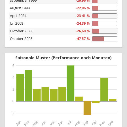
September 1999
-20,96 %
August 1998
-22,96 %
April 2024
-23,41 %
Juli 2008
-24,39 %
Oktober 2023
-26,60 %
Oktober 2008
-47,57 %
Saisonale Muster (Performance nach Monaten)
6
4
2
0
−2
Okt
Jan
Feb
Mär
Apr
Mai
Jun
Jul
Aug
Sep
Nov
Dez