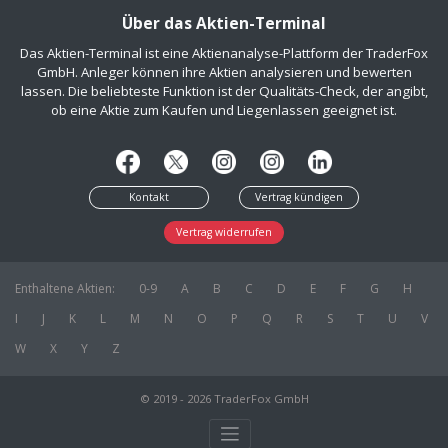
Über das Aktien-Terminal
Das Aktien-Terminal ist eine Aktienanalyse-Plattform der TraderFox
GmbH. Anleger können ihre Aktien analysieren und bewerten
lassen. Die beliebteste Funktion ist der Qualitäts-Check, der angibt,
ob eine Aktie zum Kaufen und Liegenlassen geeignet ist.
Kontakt
Vertrag kündigen
Vertrag widerrufen
Enthaltene Aktien:
0-9
A
B
C
D
E
F
G
H
I
J
K
L
M
N
O
P
Q
R
S
T
U
V
W
X
Y
Z
© 2019 - 2026 TraderFox GmbH