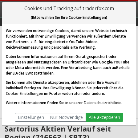
REGIS-
Cookies und Tracking auf traderfox.com
TRIEREN
(Bitte wählen Sie Ihre Cookie-Einstellungen)
Graphs
Explorer
Sector
Scan
Visual
Historie
Macro
Wir verwenden notwendige Cookies, damit unsere Website technisch
Sartorius AG Vz.
funktioniert. Mit Ihrer Einwilligung verwenden wir außerdem Dienste
von Partnern, z. B. für eingebettete YouTube-Videos,
[SRT3 | WKN 716563 | ISIN DE0007165631]
Reichweitenmessung und personalisierte Werbung.
232,200 €
1,18 %
Dabei können Informationen auf Ihrem Gerät gespeichert oder
ausgelesen und Nutzungsdaten an Drittanbieter wie Google/YouTube
Echtzeit-Aktienkurs
08.08.2026 05:59 Uhr
oder Meta übermittelt werden. Eine Verarbeitung kann auch außerhalb
BID:
231,500 €
ASK:
232,900 €
der EU/des EWR stattfinden.
Sie können alle Dienste akzeptieren, ablehnen oder Ihre Auswahl
Website:
http://www.sartorius.de
individuell festlegen. Ihre Einwilligung können Sie jederzeit über die
Sektor:
Healthcare / Medical Instruments & Supplies
Cookie-Einstellungen
im Footer widerrufen oder ändern.
Börsenwert:
14.40 Mrd. EUR
Anzahl
69,052,288
Weitere Informationen finden Sie in unserer
Datenschutzrichtlinie
.
Aktien:
Einstellungen
Nur Notwendige
Alle akzeptieren
Sartorius Aktien Verlauf seit
Beginn (716563 | SRT3)