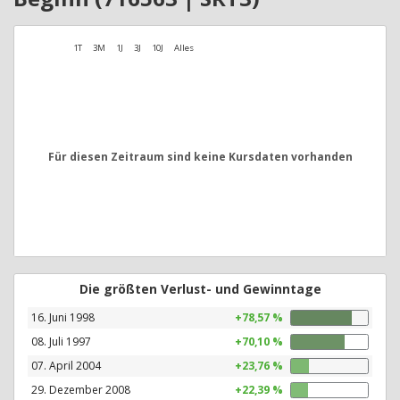
1T
3M
1J
3J
10J
Alles
Für diesen Zeitraum sind keine Kursdaten vorhanden
Die größten Verlust- und Gewinntage
16. Juni 1998
+78,57 %
08. Juli 1997
+70,10 %
07. April 2004
+23,76 %
29. Dezember 2008
+22,39 %