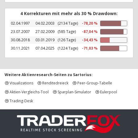
4 Korrekturen mit mehr als 30 % Drawdown:
02.04.1997
04.02.2003
(2134 Tage)
-78,20 %
23.07.2007
27.02.2009
(585 Tage)
-87,04 %
30.08.2018
03.01.2019
(126 Tage)
-34,43 %
30.11.2021
07.04.2025
(1224 Tage)
-71,03 %
Weitere Aktienresearch-Seiten zu Sartorius:
Visualizations
Renditedreieck
Peer-Group-Tabelle
Aktien-Vergleichs-Tool
Sparplan-Simulator
Eulerpool
Trading-Desk